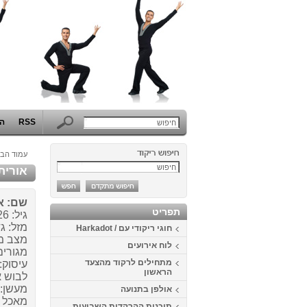
RSS
הפ
עמוד הבי
אורית
שם: א
תפריט
גיל: 26
מזל: גד
חוגי ריקודי עם / Harkadot
מצב מ
לוח אירועים
מגורים
מתחילים לרקוד מהצעד
עיסוק:
הראשון
לבוש א
מעשן: 
אולפן בתנועה
מאכל א
תוכנית ההרקדות השבועית