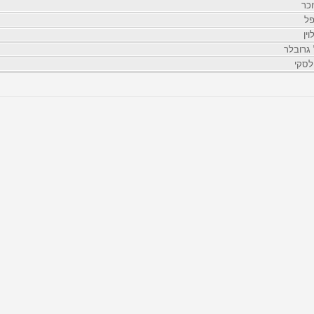
כר
פל
ין
גרובלר
לסקי