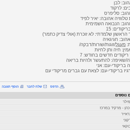
וב: לבן
ם: לרקוד
הוב: סליפרס
 טלווזיה אהובה: יאיר לפיד
הוב: הנבואה השמימית
יקודים: 15
 הראשון שלמדתי: לא זוכרת (אולי צדיק כ
תמר
)
אהוב: חגיגאיה
:
מעגל
/זוגות/שורות/דבקה/
מין: חיה ותן לחיות
יקודים חדשים בחודש: 7
/שאיפה: להתעשר ולהיות בריאה
ה בריקודי-עם: אני
גיז בריקודי-עם: לצאת עם גברים מריקודי עם
הדפס
שלח לחבר
הוסף תגובה
 נוספים
מילר
כהן - מרקיד במרכז
ראייר
קוני
וקאי