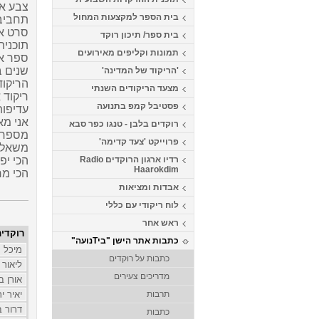
צבע אה
בית הספר למקצעות המחול
תחביבי
סרט א
בית ספר/ תיכון רוקד
תוכנית
תמונות וקליפים מאירועים
ספר א
שנים בר
'הריקוד של המדינה'
הריקוד
מצעד הריקודים השנתי
ריקוד 
פסטיבל קמפ בתנועה
עדיפות
אני מא
רוקדים בלבן - טנגו כפר סבא
מספר ר
פרוייקט 'צעד קדימה'
משאלה
רדיו ארגון הרוקדים Radio
הכי יפ
Haarokdim
הכי מר
אבדות ומציאות
לוח ריקודי עם כללי
ראש אחר
רוקדים
כתבות אתר הישן "ביTנועה"
מיכל 
כתבות על רוקדים
ליאור 
מדריכים צעירים
אורן ב
תרבות
יאיר יר
דרור ב
כתבות