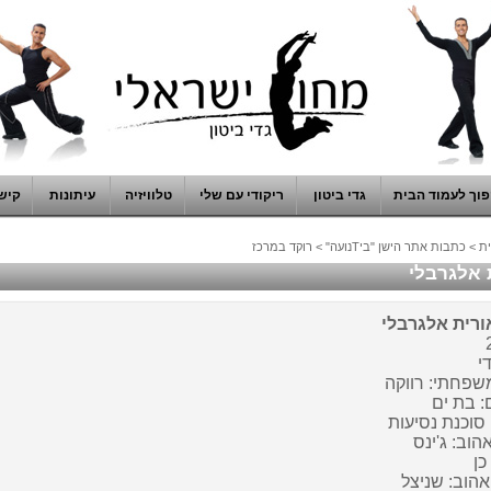
וך לעמוד הבית
גדי ביטון
ריקודי עם שלי
טלוויזיה
עיתונות
קיש
ת
>
כתבות אתר הישן "ביTנועה"
>
רוקד במרכז
 אלגרבלי
ורית אלגרבלי
י
שפחתי: רווקה
: בת ים
 סוכנת נסיעות
הוב: ג'ינס
כן
הוב: שניצל