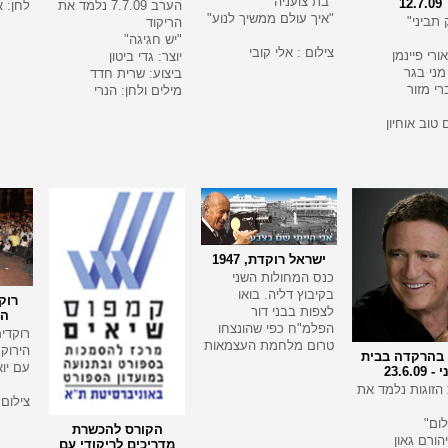
"בת צועניה"
12.7.09
הערב 7.7.09 נלמד את
לחן: א
"איך עולם ממשיך לנוע"
תביני"
הריקוד
"יש חגיגה"
צילום : אלי קובי
ורי פיינמן
יוצר: גדי ביטון
מני בגר
ביצוע: שרית חדד
רי מזור
מילים ולחן: הנרי
ם טוב אוחיון
ישראל רוקדת, 1947
כנס המחולות השני
בקיבוץ דליה. בואו
רוק
לצפות בבני דור
היר
הפלמ"ח כפי שהונצחו
רוקדי
טרום מלחמת העצמאות
הירוק
בהרקדה בבית
עם יו
- 23.6.09
הזוגות נלמד את
צילום 
ום"
הקורס להכשרת
יהורם גאון
מדריכים לריקודי עם