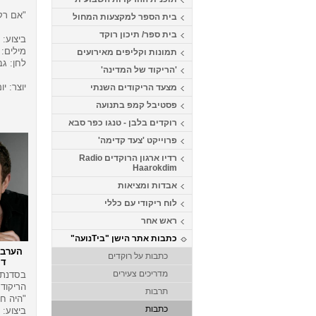
"אם רק 
בית הספר למקצעות המחול
בית ספר/ תיכון רוקד
ביצוע: א
מילים: 
תמונות וקליפים מאירועים
לחן: גב
'הריקוד של המדינה'
יוצר: יו
מצעד הריקודים השנתי
פסטיבל קמפ בתנועה
רוקדים בלבן - טנגו כפר סבא
פרוייקט 'צעד קדימה'
רדיו ארגון הרוקדים Radio
Haarokdim
אבדות ומציאות
לוח ריקודי עם כללי
ראש אחר
כתבות אתר הישן "ביTנועה"
הערב 
כתבות על רוקדים
דני 
מדריכים צעירים
בסדנת 
הריקוד
תרבות
"היה חל
כתבות
ביצוע: 