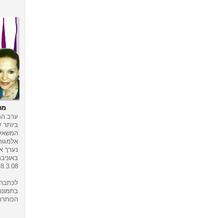
מר
ערב הת
ביותר ע
המשאלו
אלמגור
נערך א
באוניב
8.3.08
לכתבה 
בתמונות
הכותרת