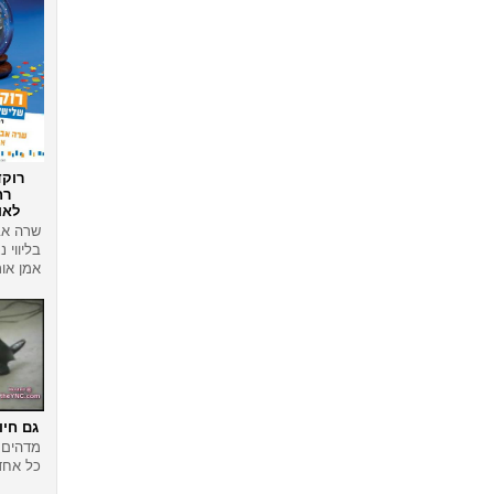
רוקד
רח
לאו
שרה אבי
בליווי נ
אמן אור
גם חיו
מדהים!
כל אחד 