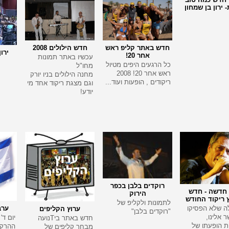
ירון בן שמחון
חדש באתר קליפ ראש
חדש הילולים 2008
ירו
אחר 20!
עכשיו באתר תמונות
כל הרגעים היפים מטיול
מחו"ל
ראש אחר 20! 2008
מחנה הילולים בניו יורק
ריקודים , הופעות ועוד...
וגם מצגת ריקוד אחד מי
יודע!
רוקדים בלבן בכפר
חדשה - חדש
הירוק
 ריקוד החודש
לתמונות ולקליפ של
ה שלא הפסיקו
ערב
ערוץ הקליפים
"רוקדים בלבן"
 אלינו,
יום ד' 7.5.08
חדש באתר ביTנועה
ת הופעתו של
ההרקד
מבחר קליפים של