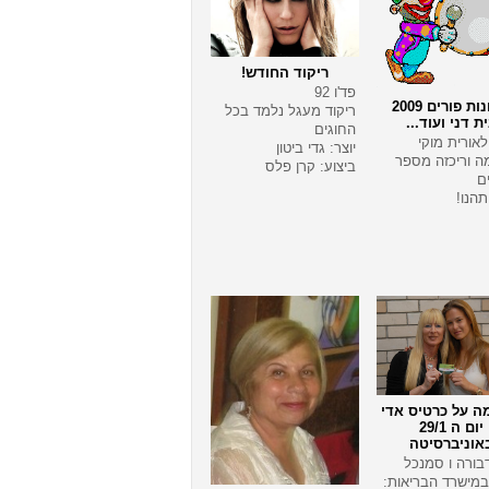
ריקוד החודש!
פד'ו 92
תמונות פורים 2009
ריקוד מעגל נלמד בכל
ת דני ועוד...
החוגים
אורית מוקי
יוצר: גדי ביטון
ה וריכזה מספר
ביצוע: קרן פלס
ם
תהנו!
 על כרטיס אדי
יום ה 29/1
אוניברסיטה
בורה ו סמנכל
 במישרד הבריאות: