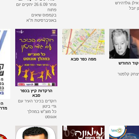
אילן גולדהירש
מחר 26.6.09 יתקיים יום
ן יובל
פתוח
בקמפוס שיאים
באוניברסיטת ת"א
מפה כפר סבא
קוד החודש
 יצחק קלפטר
הרקדות קיץ בכפר
סבא
רוקדים בכיכר העיר עם
הק
גדי ביטון
מדרי
כל מוצ"ש במהלך
אוגוסט