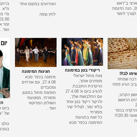
רצי ב"ראש
ברחבת
האירועים במקום אחד
אחר" 20, הנה הדגמת
ת"א
לצורך לימוד
גדי מ
לחץ וצפה
01:00
זמר א
ועוד...
ריקודי בטן במימונה
חגיגות המימונה
ימו לב!!!
צוות מחול ישראלי
מימונה בכפר סבא
רבה שמחה
מזמינים אותך,
27.4.08, עם אורחים
ביב הגיע פסח
הרקדנית החובבת,
ומכובדים
להגיע ביום א' 27.4.08
הופעות מחול בסגנון
שון הקרוב,
עם התלבושת שלך,
מסורתי, ממטעמי
החג הראשון
ולרקוד ריקוד בטן אחד
הצ
השולחן המרוקאי
בליווי זמר, לצלילי שיר
ועוד...
ביום 
רקדה בכפר
מסורתי.
של "גר
20:3!!!
כל זאת בחגיגות
ח
המימונה בכפר סבא
כולנו 
בוגנים