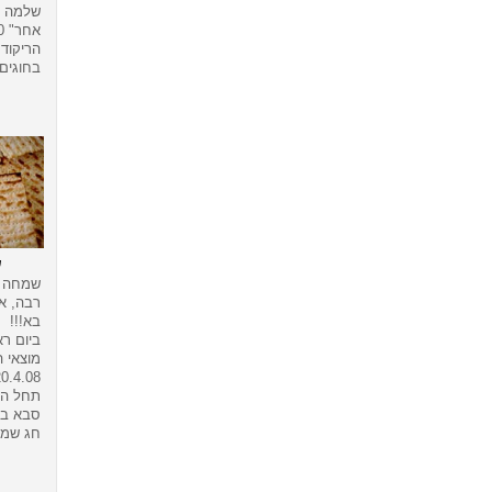
שלמה א
הריקוד 
בחוגים.
ש
שמחה 
רבה, א
בא!!!
ביום רא
מוצאי 
20.4.08
תחל הה
סבא בשעה 0
חג שמ