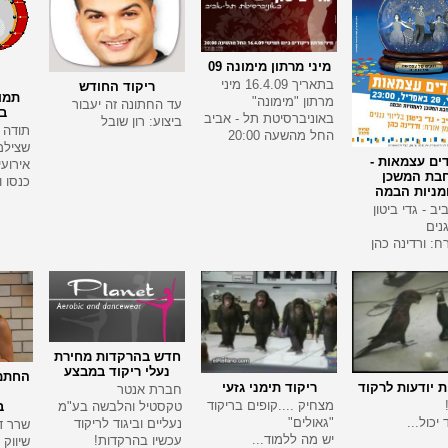
מיני מרתון מימונה 09
בתאריך 16.4.09 מיני
ריקוד החודש
מרתון "מימונה"
עד החתונה זה יעבור
בי
באוניברסיטת תל - אביב
ביצוע: רון שובל
תודה ל
החל מהשעה 20:00
שצילמ
ים עצמאות -
אירועי
בת המשכן
כנסו ו
מניות הבמה
ב - גדי ביטון
גנים
ח: ורדינה כהן
חדש בהרקדות מחירת
נעלי ריקוד במבצע
החתמה
ת יודעות לרקוד
ריקוד תימני גזעי
חברת אנטר
מצחיק ....קופים בריקוד
טקסטיל והלבשה בע"מ
ב
יכול...
"גאולים"
נעליים וביגוד לריקוד
שרר ד
יש מה ללמוד...
עכשיו בהרקדות!
שיווק