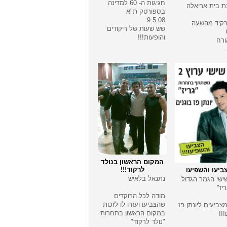
חגיגות ה- 60 למדינה
 בית אריאלה
בספורטק ת"א
9.5.08
רקיד מהשעה
שש שעות של ריקודים
והופעות!!!
ורח
המקום הראשון בנולד
לרקוד!!!
ביעו והשפיעו
נתנאל בלאיש
שישי הגמר הגדול
יז"
מודה לכל הרוקדים
שהצביעו ועזרו לו לזכות
מצביעים ליונתן פז
במקום הראשון בתחרות
!!!
"נולד לרקוד"