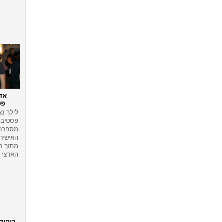
אד
פס
לילך נצ
פסטיבל
מספרת 
האישית
מתוך מ
הארצי 2008
ריקוד