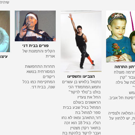
שיהיה
פורים בבית דני
הקליפ והתמונות של
אורית
עיצוב
תחרות התחפושות
תון התרמה
המסורתית בנושא
רמה מוצלח
הצביעו והשפיעו
ריקודים
בור "קרן
נתנאל בלאיש בן עשרים
המתקיימת כמו בכל
ת של גילה
וחמש,המתמודד הכי
שנה, בבית דני.
"
בולט ב"נולד לרקוד"
מש
החל את צעדיו
רסיטת תל אביב.
הראשונים בעולם
המחול בגיל שבע בבית
ספר למחול בת
המלאה ולצפייה
דור,התאהב ומאז לא נחו
, יש ללחוץ על
רגליו. בגיל 18 הוא זכה
.
בתואר רקדן מצטיין
ועבר לרקוד בלהקת בת