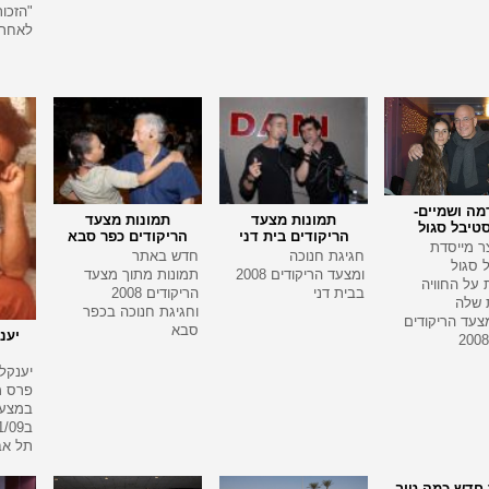
"הזכו
לאחרים
מה ושמיים-
תמונות מצעד
תמונות מצעד
טיבל סגול
הריקודים בית דני
הריקודים כפר סבא
ר מייסדת
חגיגת חנוכה
חדש באתר
 סגול
ומצעד הריקודים 2008
תמונות מתוך מצעד
על החוויה
בבית דני
הריקודים 2008
 שלה
וחגיגת חנוכה בכפר
צעד הריקודים
סבא
יענ
יענקל
פרס מ
במצעד
תל אב
 חדש כמה טוב