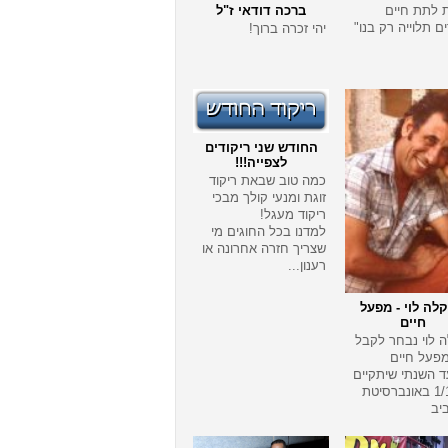
ת לתת חיים
ברכה דודאי ז"ל
 תלוייה רק בנו"
יהי זכרה ברוך!
החודש שני ריקודים
לצפייה!!!
כמה טוב שבאת ריקוד
זוגת ומנעי קולך מבכי
ריקוד מעגל!
למדנו בכל החוגים מי
שצריך חזרה אחרונה או
רענון...
קלה לוי - מפעל
חיים
ה לוי נבחר לקבל
פעל חיים
 השנתי שיתקיים
ב1/1/09 באונברסיטת
יב