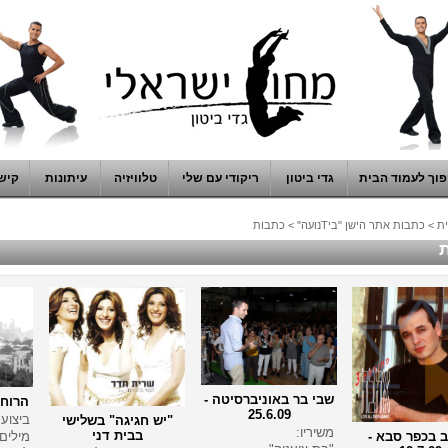
וך לעמוד הבית
גדי ביטון
ריקודי עם שלי
טלוויזיה
עיתונות
קיש
ת
>
כתבות אתר הישן "ביTנועה"
>
כתבות
שבי בר באוניברסיטה -
הרוח 
25.6.09
ביצוע
"יש חגיגה" בשלישי
משיריו:
בבית דני
 בכפר סבא -
מילים