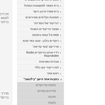
בית הספר למקצעות המחול
בית ספר/ תיכון רוקד
אין דרך
תמונות וקליפים מאירועים
לפגוש 
ברחבי 
'הריקוד של המדינה'
מצעד הריקודים השנתי
פסטיבל קמפ בתנועה
רוקדים בלבן - טנגו כפר סבא
פרוייקט 'צעד קדימה'
רדיו ארגון הרוקדים Radio
Haarokdim
אבדות ומציאות
לוח ריקודי עם כללי
ראש אחר
כתבות אתר הישן "ביTנועה"
כתבות על רוקדים
מדריכים צעירים
מדריך ט
תרבות
בריקודי
כתבות