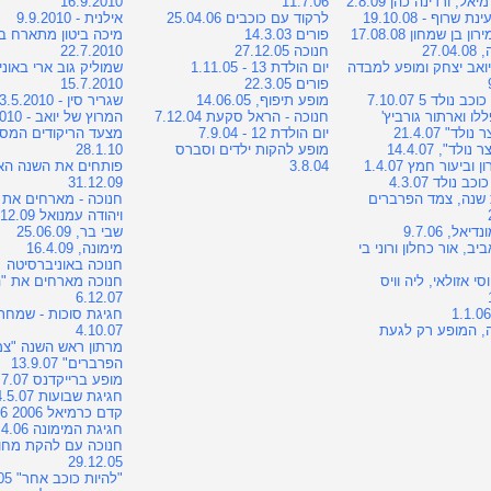
ל, ורדינה כהן 2.8.09
11.7.06
16.9.2010
 שרוף - 19.10.08
לרקוד עם כוכבים 25.04.06
אילנית - 9.9.2010
ן בן שמחון 17.08.08
פורים 14.3.03
מיכה ביטון מתארח ב
27.0
חנוכה 27.12.05
22.7.2010
יואב יצחק ומופע למבדה
יום הולדת 13 - 1.11.05
שמוליק גוב ארי באוני
פורים 22.3.05
15.7.2010
ב נולד 5 7.10.07
מופע תיפוף, 14.06.05
שגריר סין - 13.5.2010
לו וארתור גורביץ'
חנוכה - הראל סקעת 7.12.04
המרוץ של יואב - 6.5.2010
ולד" 21.4.07
יום הולדת 12 - 7.9.04
מצעד הריקודים המסכ
ולד", 14.4.07
מופע להקות ילדים וסברס
28.1.10
וביעור חמץ 1.4.07
3.8.04
פותחים את השנה הא
כב נולד 4.3.07
31.12.09
 שנה, צמד הפרברים
חנוכה - מארחים את
ויהודה עמנואל 17.12.09
אל, 9.7.06
שבי בר, 25.06.09
יב, אור כחלון ורוני בי
מימונה, 16.4.09
חנוכה באוניברסיטה
וסי אזולאי, ליה וויס
חנוכה מארחים את "ה
6.12.07
חגיגת סוכות - שמחת
, המופע רק לגעת
4.10.07
מרתון ראש השנה "צמ
הפרברים" 13.9.07
מופע ברייקדנס 5.7.07
חגיגת שבועות 24.5.07
קדם כרמיאל 2006 13.7.06
חגיגת המימונה 20.4.06
חנוכה עם להקת מחו
29.12.05
"להיות כוכב אחר" 24.03.05