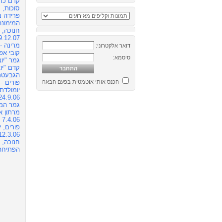
קדם כרמיא
סוכות, עינת
פרידה מירו
המימונה, 4.08
חנוכה, 
9.12.07
מרינה - כוכ
דואר אלקטרוני:
קובי אפל
סיסמא:
גמר "יוצר נ
קדם "יוצר נ
הגבעטרון 
הכנס אותי אוטמטית בפעם הבאה
פורים - כו
יומולדת
24.9.06
גמר המונדי
מרתון אב
7.4.06
פורים, י
12.3.06
חנוכה, 1.1.06
הפתיחה