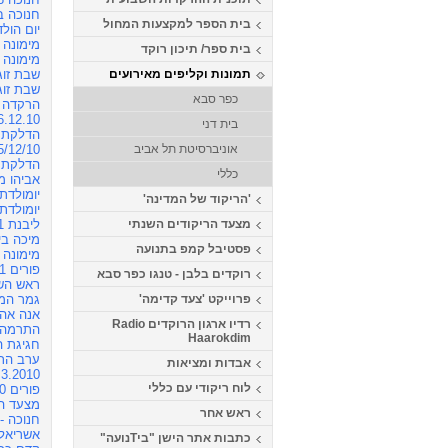
חנוכה בכפ
בית הספר למקצעות המחול
יום הולדת 7 לחוג ב
מימונה 2012 כפר סבא
בית ספר/ תיכון רוקד
מימונה 2013 בכפר סבא
תמונות וקליפים מאירועים
שבת זוגות 29.9.12 
שבת זוג
כפר סבא
הרקדה ח
26.12.10 - מצעד הריקודים
בית דני
הדלקת נ
אוניברסיטת תל אביב
5/12/10
הדלקת 
כללי
אביהו מד
יומולדת 5 לחוג - 10.2010
'הריקוד של המדינה'
מצעד הריקודים השנתי
ליבנת 28.8.11
מיכה ביטון -
פסטיבל קמפ בתנועה
מימונה 2011
פורים 2011
רוקדים בלבן - טנגו כפר סבא
ראש השנה 
פרוייקט 'צעד קדימה'
גמר המונדיא
אנה אהר
רדיו ארגון הרוקדים Radio
התרמה - .2010
Haarokdim
חגיגת המימו
ערב התר
אבדות ומציאות
.3.2010
לוח ריקודי עם כללי
פורים 2010
מצעד הרי
ראש אחר
חנוכה -
אשריאל 3.12.09
כתבות אתר הישן "ביTנועה"