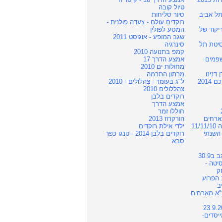
טיול קובה
תל אביב
סיור סליחות
רוקדים עולם - צעדה פולנית -
2013 - הריקוד של
המסע לפולין
שגב המופע - אוגוסט 2011
יטת תל
סינרגיה
קמפ בתנועה 2010
בת שפמים
אמצע הדרך 17
מחולות ים 2010
 דנינו
מרתון התרמה
201
ל"ג בעומר - צהלולים - 2010
צהללולים 2010
רוקדים בלבן
אמצע הדרך
חוללו זמר
מתארחים
הורקרוז 2013
11
ילדי אילת רוקדים
השנתי
רוקדים בלבן 2014 - טנגו כפר
סבא
30.9
יברסיטה -
ק
מערב הפרוע
ב
ת"א מארחים
יסדים-