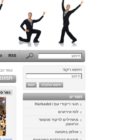
RSS
הפ
עמוד הבי
תמונו
כפר ס
תפריט
חוגי ריקודי עם / Harkadot
לוח אירועים
מתחילים לרקוד מהצעד
הראשון
אולפן בתנועה
תוכנית ההרקדות השבועית
חנוכה 2013 בכפר סבא