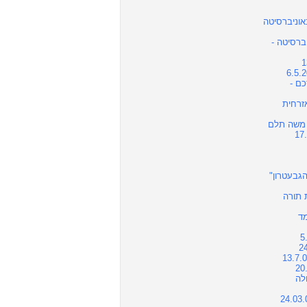
אוניברסיטה
ברסיטה -
ם -
זרחית
 משה תלם
גבעטרון"
 תורה
ד
לה