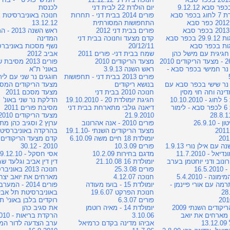
ר סבא 9.12.12
יום הולדת 22 לבית דני
לכנסת
כפר סבא
פורים 2014 בבית דני - תחרות
חנוכה באוניברסיטת 
התחפושות המסורתית
13.12.12
פורים בבית דני 2012
ראש השנה 
בכפר סבא
קדם מצעד וחנוכה בבית דני
המדינה
ות בכפר סבא
20/12/11
נשף מסכות באוניברס
גיגית עם מישל כהן
שמח בבית דני- פורים 2011
אביב 2012
 2010
מצעד הריקודים 2010
פורים 2013 מסי
ר חמישי בכפר סבא -
ראש השנה 3.9.13
באוני' ת"א
פורים 2013 בבית דני - תחפושות
חוגגים נר שני עם לירן
נר שישי בכפר סבא עם
בנושא ריקודים
מצעד הריקודים המסכם 4
ינה וחה חוי מסין
חנוכה 2010 בבית דני
מצעד מסכם 2011
10.
חגיגת יומולדת 20 - 19.10.2010
הדלקת נר שני באונ'
יומולדת 6 לכפר סבא - לימור
דיאנה גולבי מתארחת בבית דני
מסיבת פורים 2011
21.9.2010
מצעד הריקודים 2010
 26.9.10
פורים 2010 - אנה אהרונוב
ערןץ 2 וסגיב כהן 
מצעד הריקודים השנתי -19.1.10
בהרקדה באוניברסיטה /11/10
יומולדת 18 חיים משה 6.10.09
קדם מצעד הריקודים 
עם אילן נורי 1.9.13
פורים 10.3.09
2010 - 30.12
ל - 11.7.2010
מדגם בחירות 10.2.09
אסי חסקל - 9.12.10
ונוב ודני יוחטמן בערב
יומולדת 16 21.10.08
דין דין אביב וגלעד שגב ב
16.5
פורים 25.3.08
חנוכה 2013 באונ
נה - 5.4.2010
חנוכה 4.12.07
מארחים את יואב יצח
מה עם אורי פיינמן -
יומולדת 15 - בועז מעודה
פורים 2014 - ה
28
חנוכת הפרקט 19.6.07
באוניברסיטת תל אבי
פורים 6.3.07
רוקדים בלבן באוני' 
קודים השנתי 2009
יומולדת 14 - מאיה רוטמן
את סגיב כהן
 מארחים את יואב
3.10.06
הרקדת בריאות - 23.9.2010
1
אביהו מדינה בקדם כרמיאל
ערב הצדעה לדור המי