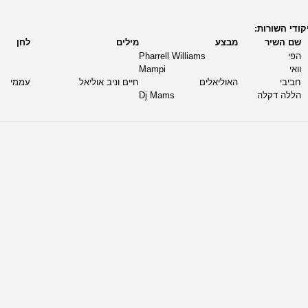
ודי השורות:
שם השיר
מבצע
מילים
לחן
הפי
Pharrell Williams
וואי
Mampi
חביבי
האוליאלים
חיים וניב אוליאל
עממי
הללה דקלה
Dj Mams