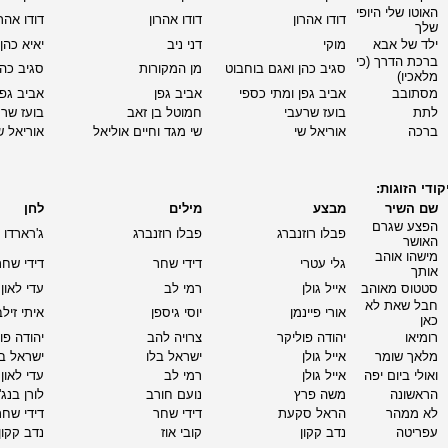
האוטו שלי היופי
דודו אהרון
דודו אהרון
דודו אהרו
שלך
ילד של אבא
מוקי
דני ניב
יאיא כהן
ברכת הדרך (כי
סגיב כהן ואגם בוחבוט
מן המקורות
סגיב כהן
מלאכיו)
מסתובב
אביב גפן ומתי כספי
אביב גפן
אביב גפן
לתת
בועז שרעבי
חמוטל בן זאב
בועז שרע
ברכה
אוריאל שי
שי מגד וחיים אוליאל
אוריאל ש
ודי הזוגות:
שם השיר
מבצע
מילים
לחן
הפצע שגרם
פבלו רוזנברג
פבלו רוזנברג
ג'רארדו 
האושר
מישהו אוהב
גלי עטרי
דידי שחר
דידי שחר
אותך
סטטוס מאוהב
אייל גולן
רמי לב
עדי לאון
חבל שאת לא
אורי פיינמן
יוסי גיספן
איתי זיל
כאן
רומיאו
יהודה פוליקר
צרויה להב
יהודה פו
מלאך שומר
אייל גולן
ישראל בלו
ישראל בל
ואולי ביום יפה
אייל גולן
רמי לב
עדי לאון
הראשונה
משה פרץ
נועם חורב
לורן בנג'
לא ממהר
הראל סקעת
דידי שחר
דידי שחר
עפריטה
נדב קקון
קובי אוז
נדב קקון