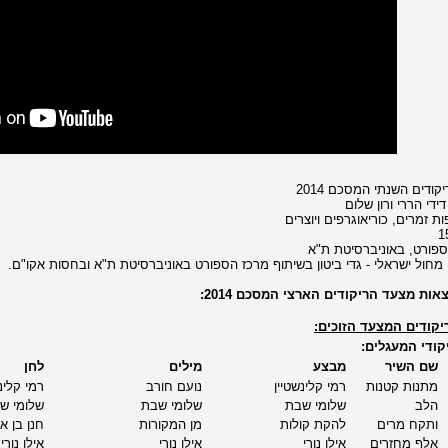
ודים השנתי המסכם 2014
ידי הררי ורון שלום
 זמרים, כוריאוגרפים ויוצרים
1
פורט, באוניברסיטת ת"א
 מחול ישראלי - גדי ביטון בשיתוף מרכז הספורט באוניברסיטת ת"א ובחסות אקו"ם.
אות מצעד הריקודים הארצי המסכם 2014:
יקודים המצעד הזוכים:
קודי המעגלים:
שם השיר
מבצע
מילים
לחן
מתנות קטנות
רמי קלינשטיין
נועם חורב
רמי קלינ
הלב
שלומי שבת
שלומי שבת
שלומי ש
ותקח מרים
להקת קולות
מן המקורות
חנן בן אר
אלף מחזרים
אילן נורי
אילן נורי
אילן נורי