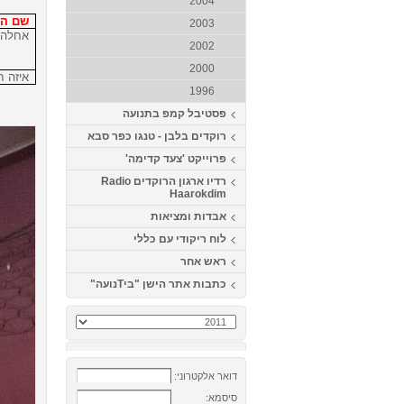
2004
שם הש
2003
אחלה 
2002
2000
איזה 
1996
פסטיבל קמפ בתנועה
רוקדים בלבן - טנגו כפר סבא
פרוייקט 'צעד קדימה'
רדיו ארגון הרוקדים Radio
Haarokdim
אבדות ומציאות
לוח ריקודי עם כללי
ראש אחר
כתבות אתר הישן "ביTנועה"
דואר אלקטרוני:
סיסמא: