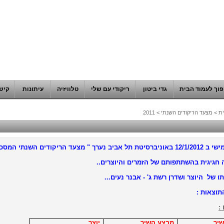
וך לעמוד הבית
גדי ביטון
ריקודי עם שלי
טלוויזיה
עיתונות
קיש
ת
>
מצעד הריקודים השנתי
>
2011
אביב נערך " מצעד הריקודים השנתי המסכם"
 חגיגית בהשתתפותם של הזמרים והיוצרים..
ו של היוצר ושדרן רשת ג' - אבנר נעים...
תוצאות :
:
יר
מבצע השיר
יוצר