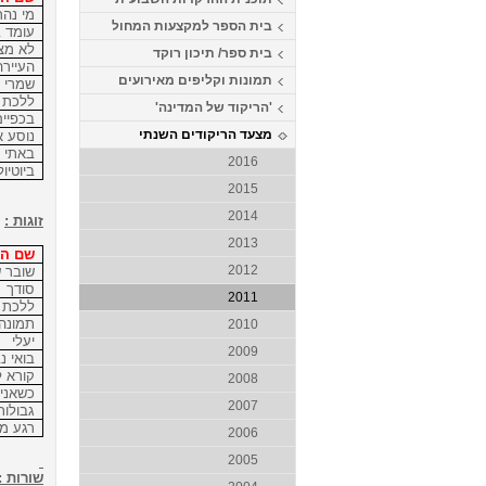
מי נהר
בית הספר למקצעות המחול
עומד 
לא מצ
בית ספר/ תיכון רוקד
העיירה
תמונות וקליפים מאירועים
שמרי 
ללכת 
'הריקוד של המדינה'
בכפיים
מצעד הריקודים השנתי
נוסע א
באתי א
2016
ביוטיול
2015
2014
זוגות :
2013
שם הש
2012
שובר 
סודך
2011
ללכת
תמונה
2010
יעלי
2009
בואי נ
קורא ל
2008
כשאני
2007
גבולות 
רגע מח
2006
2005
שורות :