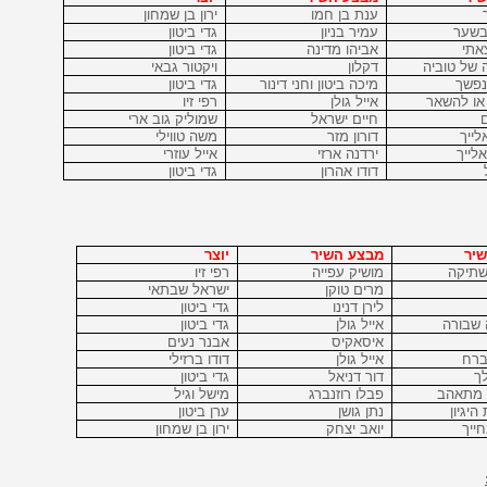
ענת בן
חמו
ירון בן
שמחון
בשער
עמיר בניון
גדי ביטון
אתי
אביהו מדינה
גדי ביטון
 של טוביה
דקלון
ויקטור גבאי
נפשך
מיכה ביטון וחני דינור
גדי ביטון
או להשאר
אייל גולן
רפי זיו
חיים ישראל
שמוליק גוב ארי
לייך
דורון מזר
משה טווילי
לייך
ירדנה ארזי
אייל עוזרי
דודו אהרון
גדי ביטון
יר
מבצע השיר
יוצר
שתיקה
מושיק עפייה
רפי זיו
מרים טוקן
ישראל שבתאי
לירן דנינו
גדי ביטון
 שבורה
אייל גולן
גדי ביטון
איסאקיס
אבנר נעים
ברח
אייל גולן
דודו ברזילי
ך
דור דניאל
גדי ביטון
 מתאהב
פבלו רוזנברג
מישל וגיל
היגיון
נתן גושן
ערן ביטון
ייך
יואב יצחק
ירון בן שמחון