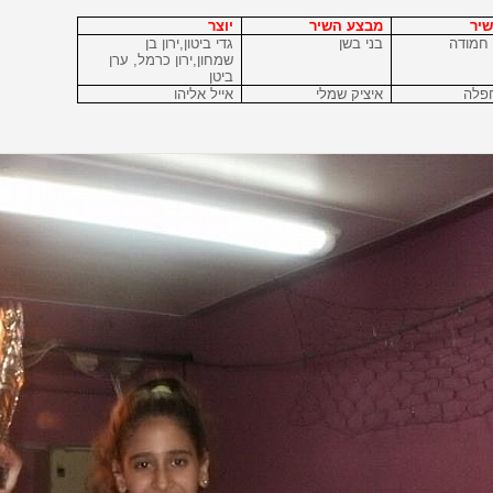
יר
מבצע השיר
יוצר
חמודה
בני בשן
גדי ביטון,ירון בן
שמחון,ירון כרמל, ערן
ביטן
חפלה
איציק שמלי
אייל אליהו