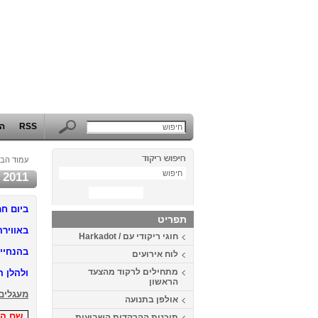
RSS
הפ
עמוד הבי
2011
ביום חמישי ב 12/1/2012 באוניברסיטת תל 
תפריט
באווירה
חוגי ריקודי עם / Harkadot
בהנחיית
לוח אירועים
מתחילים לרקוד מהצעד
ולהלן ה
הראשון
מעגלים 
אולפן בתנועה
שם הש
תוכנית ההרקדות השבועית