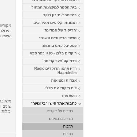
בית הספר למקצעות המחול
בית ספר/ תיכון רוקד
תמונות וקליפים מאירועים
מקוריות
'הריקוד של המדינה'
והיכולת
השאירו
מצעד הריקודים השנתי
פסטיבל קמפ בתנועה
רוקדים בלבן - טנגו כפר סבא
פרוייקט 'צעד קדימה'
רדיו ארגון הרוקדים Radio
Haarokdim
אבדות ומציאות
לוח ריקודי עם כללי
ראש אחר
משלבת 
כתבות אתר הישן "ביTנועה"
שונים 
כתבות על רוקדים
יכולות י
מדריכים צעירים
תרבות
כתבות