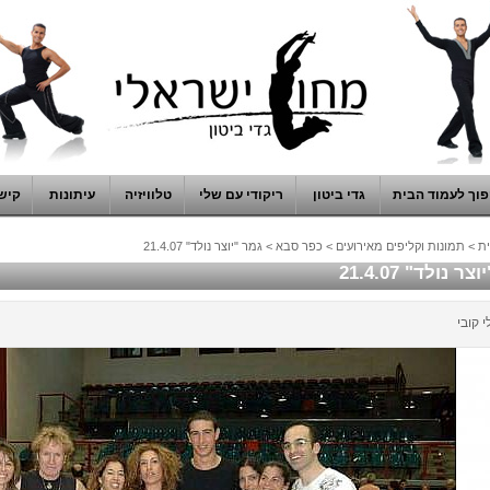
וך לעמוד הבית
גדי ביטון
ריקודי עם שלי
טלוויזיה
עיתונות
קיש
ת
>
תמונות וקליפים מאירועים
>
כפר סבא
>
גמר "יוצר נולד" 21.4.07
ר נולד" 21.4.07
י קובי