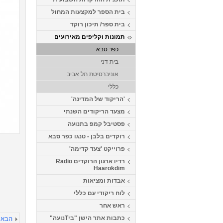
בית הספר למקצעות המחול
בית ספר/ תיכון רוקד
תמונות וקליפים מאירועים
כפר סבא
בית דני
אוניברסיטת תל אביב
כללי
'הריקוד של המדינה'
מצעד הריקודים השנתי
פסטיבל קמפ בתנועה
רוקדים בלבן - טנגו כפר סבא
פרוייקט 'צעד קדימה'
רדיו ארגון הרוקדים Radio
Haarokdim
אבדות ומציאות
לוח ריקודי עם כללי
ראש אחר
כתבות אתר הישן "ביTנועה"
הבא