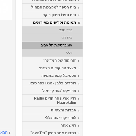
בית הספר למקצעות המחול
בית ספר/ תיכון רוקד
תמונות וקליפים מאירועים
כפר סבא
בית דני
אוניברסיטת תל אביב
כללי
'הריקוד של המדינה'
מצעד הריקודים השנתי
פסטיבל קמפ בתנועה
רוקדים בלבן - טנגו כפר סבא
פרוייקט 'צעד קדימה'
רדיו ארגון הרוקדים Radio
Haarokdim
אבדות ומציאות
לוח ריקודי עם כללי
ראש אחר
הבא
כתבות אתר הישן "ביTנועה"