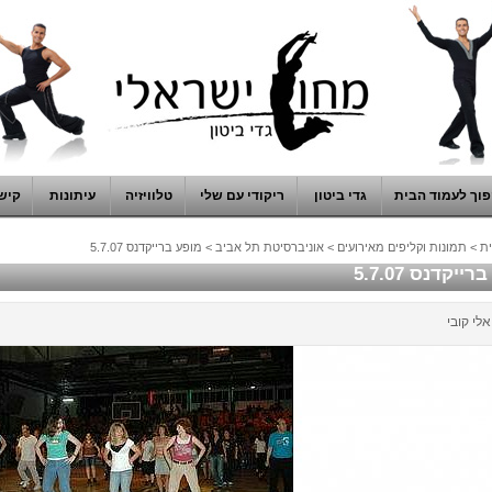
וך לעמוד הבית
גדי ביטון
ריקודי עם שלי
טלוויזיה
עיתונות
קיש
ת
>
תמונות וקליפים מאירועים
>
אוניברסיטת תל אביב
>
מופע ברייקדנס 5.7.07
ייקדנס 5.7.07
אלי קובי