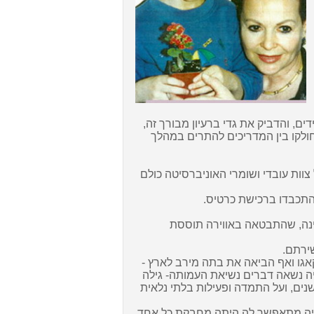
ים, והדביק את גדי ברעיון מבורך זה,
ולקו בין המדריכים להתרים במהלך
 צוות עובדי ושומרי האוניברסיטה כולם
 התכבדו ברכישת כרטיס
.
ינה, שהתבטאה באווירה תוססת
שירתם
.
גו ואף הביאה את בתה מירב לארץ -
ה נשאה דברים נשיאת העמותה- גילה
 סיפרה על פעילותה בעמותה בהתנדבות כ- 31 שנים, ועל התמדה ופעילות בלתי נלאית
יה מתאפשר לה היתה מחבקת כל אחד