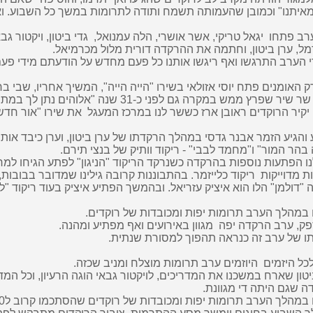
איתנו"
וכמובן שהעמותה תשמח ותודה לתרומות במשך כל השבוע. ו
ב פתחו יגאל טריקי, אשר אושרי, הלה עמנואל,
גדי ביטון
,
ויקטור גבא
רמל
,
ערן ביטון
, וחתמה את ההרקדה
דורית מלול
מכרמיאל
.
 הערב התרגשו ואף ריגשו אותנו כל פעם מחדש על הודעתם
מידי פע
ק האומנים פתח
יוסי אזולאי
בשירו "הייה הייה", המשיך
אחריו,
שבי בר
שר שיר שפרץ ממש במקרה גם לפני כ-31
שנה "אלוהים נתן לך במת
 יקיר הרוקדים
ראובן ארז
כששר לנו במרכז המעגל
את
שירו "אור חדש
והגיע הזמר אבנר גדסי במהלך הרקדתו של
ערן ביטון
, וערן
כיבד אותו
בהר המור" ו"מחמד לבבי" - ריקוד וותיק של בנצי תירם
.
נו הפתעות נוספות בהרקדה כשנרקד הריקוד "הניגון" לפתע
הגיחו למר
ת מדוייקות
ריקוד כלייזמר. בהתבוננות קרובה
גילינו שמדובר בבובות,
 "דולמן" הלו הוא איציק עזריאל. ובהמשך
הפתיע איציק בעוד ריקוד "ל
במהלך הערב תרומות יפות ומכובדות של רוקדים.
ק, ערב הרקדה יפה
מגוון באירועים ואף מפתיע ומהנה
.
 של ערב זה כנראה תהפוך למסורת שנתית.
כל היזמים
היוזמים ערב תרומות מוצלח ומניב שכזה.
טון
שארח במשכנו את המדריכים, ל
ויקטור גבאי
הוגה
הרעיון, וכל המד
ה שגם היתה די
מגוונת
.
במהלך הערב תרומות יפות ומכובדות של רוקדים שהסתכמו
קרוב ל22000 דולר