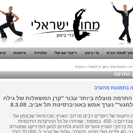
וך לעמוד הבית
גדי ביטון
ריקודי עם שלי
טלוויזיה
עיתונות
קיש
ת
>
כתבות אתר הישן "ביTנועה"
>
כתבות
 התרמה
ה בתמונות מהערב
התרמה מוצלח ביותר עבור "קרן המשאלות של גילה
מגור" נערך אמש באוניברסיטת תל אביב. 8.3.08
היענות של רוקדים רבים מרחבי הארץ: מכרמיאל שבצפון ועד
דרום כ- 450
במספר, שוויתרו על כל ההרקדות החינמיות
ת ברחבי הארץ והעדיפו להגיע ולתרום למען הפרוייקט שמטרתו
 חולי סרטן
להולנד- עלות של קרוב ל- 70.000
דולר
.