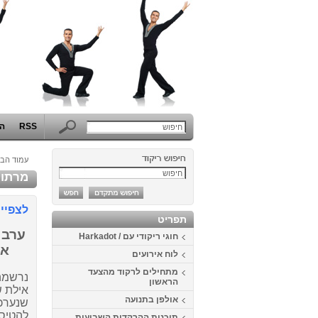
RSS
הפ
עמוד הבי
מרתון
לצפיי
תפריט
ערב 
חוגי ריקודי עם / Harkadot
אל
לוח אירועים
מתחילים לרקוד מהצעד
נרשמה 
הראשון
אילת שב
אולפן בתנועה
שנערכו
להטיס כ- 40 ילדים
תוכנית ההרקדות השבועית