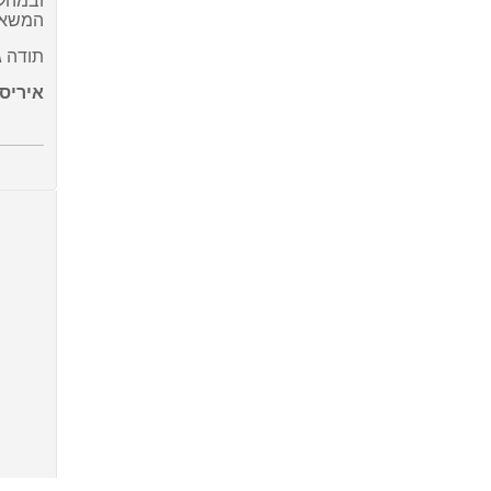
ובמהלך
המשאלו
תודה ג
איריס