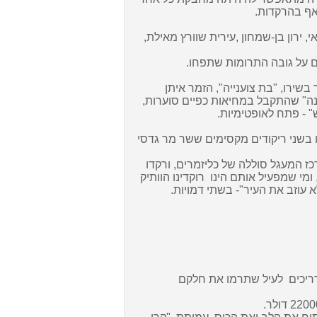
אף
בהרקדות
.
י,
ירון בן-שמחון
,
עירית שוורץ
מאילת,
ם על גובה התרומות שתפחו.
בשירו, "בת צוענייה
"
, הזמר איתן
נה" שהתקבל במחיאות כפיים סוערות,
" - פתח לאופטימיות
.
 ב
שני ריקודים
מקסימים ששר מר גדסי
כז המעגל סוללה של כליזמרים,
ורקדו
 ומי שמפעיל אותם הינו
רוקדינו
הוותיק
א עוזב את העיר"- בשתי דמויות
.
ריכים
לעיל שתרמו את חלקם
.