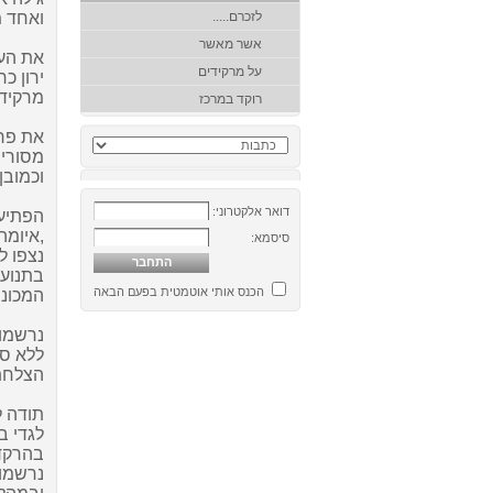
לזכרם.....
ואחד מ
אשר מאשר
את הער
על מרקידים
ירון כ
מרקידי
רוקד במרכז
את פר
מסורי 
וכמובן
דואר אלקטרוני:
הפתיע 
,
איומה 
סיסמא:
נצפו ל
בתנועו
הכנס אותי אוטמטית בפעם הבאה
המכונה
נרשמו 
ללא ספ
הצלחתו
תודה ל
ל
גדי בי
בהרקד
נרשמו 