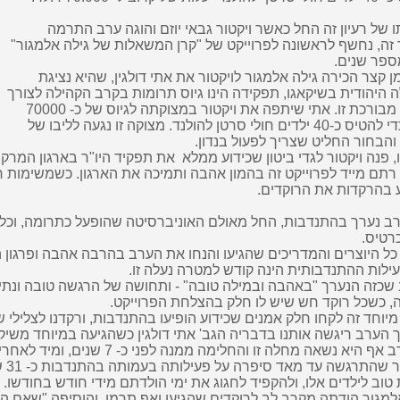
 של רעיון זה החל כאשר
ויקטור גבאי
יוזם והוגה ערב התרמה
זה, נחשף לראשונה לפרוייקט של
"
קרן המשאלות של גילה אלמגור"
ספר שנים
.
מן קצר הכירה גילה אלמגור לויקטור את
אתי דולגין
, שהיא
נציגת
 היהודית בשיקאגו, תפקידה הינו גיוס תרומות בקרב
הקהילה לצורך
בורכת זו. אתי שיתפה את ויקטור במצוקתה
לגיוס של כ- 70000
יס כ-40 ילדים חולי סרטן
להולנד. מצוקה זו נגעה לליבו של
 והבחור החליט שצריך לפעול בנדון
.
, פנה ויקטור ל
גדי ביטון
שכידוע ממלא
את תפקיד היו"ר
בארגון המרקיד
רתם מייד
לפרוייקט זה בהמון אהבה ותמיכה את הארגון. כשמשימות
ח
 בהרקדות את הרוקדים
.
ב נערך בהתנדבות, החל מאולם האוניברסיטה שהופעל כתרומה,
וכל
רטיס.
 כל היוצרים והמדריכים שהגיעו והנחו את הערב בהרבה אהבה
ופרגון
ילות ההתנדבותית הינה קודש למטרה נעלה זו
.
שכזה הנערך "באהבה ובמילה טובה" - ותחושה של הרגשה טובה
ונת
, כשכל רוקד חש שיש לו חלק
בהצלחת הפרוייקט
.
יוחד זה לקחו חלק אמנים שכידוע הופיעו בהתנדבות, ורקדנו
לצלילי 
הערב ריגשה אותנו בדבריה הגב'
אתי דולגין
כשהגיעה
במיוחד משיקא
ב אף היא
נשאה מחלה זו והחלימה ממנה לפני כ- 7 שנים,
ומיד לאחרי
ר שהתרגשה עד
מאד
טוב לילדים
אלו, ולהקפיד לחגוג את ימי הולדתם מידי חודש בחודשו.
למגור הודתה מקרב לב לרוקדים שהגיעו ואף תרמו,
והוסיפה "שאם ה