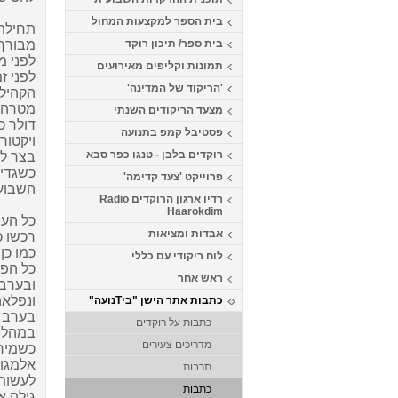
בית הספר למקצעות המחול
תחילתו
בית ספר/ תיכון רוקד
מבורך 
לפני מ
תמונות וקליפים מאירועים
לפני ז
'הריקוד של המדינה'
הקהילה
מטרה מ
מצעד הריקודים השנתי
דולר כדי להט
פסטיבל קמפ בתנועה
ויקטור
רוקדים בלבן - טנגו כפר סבא
בצר לו
כשגדי 
פרוייקט 'צעד קדימה'
השבוע
רדיו ארגון הרוקדים Radio
Haarokdim
כל הער
אבדות ומציאות
רכשו כ
כמו כן
לוח ריקודי עם כללי
כל הפע
ראש אחר
ובערב 
ונפלאה
כתבות אתר הישן "ביTנועה"
בערב מ
כתבות על רוקדים
במהלך 
מדריכים צעירים
כשמיר
אלמגו
תרבות
לעשות 
כתבות
גילה א