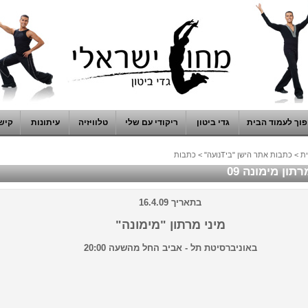
וך לעמוד הבית
גדי ביטון
ריקודי עם שלי
טלוויזיה
עיתונות
קיש
ת
>
כתבות אתר הישן "ביTנועה"
>
כתבות
רתון מימונה 09
בתאריך 16.4.09
מיני מרתון "מימונה"
באוניברסיטת תל - אביב החל מהשעה 20:00