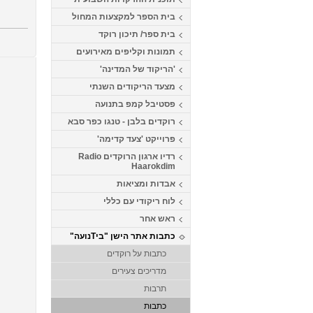
בית הספר למקצעות המחול
בית ספר/ תיכון רוקד
תמונות וקליפים מאירועים
'הריקוד של המדינה'
מצעד הריקודים השנתי
פסטיבל קמפ בתנועה
רוקדים בלבן - טנגו כפר סבא
פרוייקט 'צעד קדימה'
רדיו ארגון הרוקדים Radio
Haarokdim
אבדות ומציאות
לוח ריקודי עם כללי
ראש אחר
כתבות אתר הישן "ביTנועה"
כתבות על רוקדים
מדריכים צעירים
תרבות
כתבות