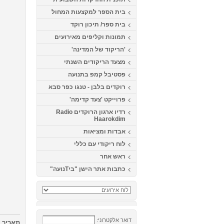
בית הספר למקצעות המחול
בית ספר/ תיכון רוקד
תמונות וקליפים מאירועים
'הריקוד של המדינה'
מצעד הריקודים השנתי
פסטיבל קמפ בתנועה
רוקדים בלבן - טנגו כפר סבא
פרוייקט 'צעד קדימה'
רדיו ארגון הרוקדים Radio
Haarokdim
אבדות ומציאות
לוח ריקודי עם כללי
ראש אחר
כתבות אתר הישן "ביTנועה"
דואר אלקטרוני:
תאריך
25/10/2011