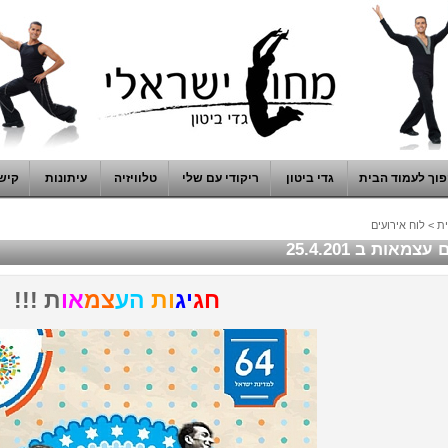
וך לעמוד הבית
גדי ביטון
ריקודי עם שלי
טלוויזיה
עיתונות
קיש
ת
>
לוח אירועים
עצמאות ב 25.4.201
חג
יג
ות
הע
צמ
או
ת !!!