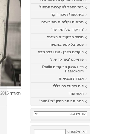
בית הספר למקצעות המחול
בית ספר/ תיכון רוקד
תמונות וקליפים מאירועים
'הריקוד של המדינה'
מצעד הריקודים השנתי
פסטיבל קמפ בתנועה
רוקדים בלבן - טנגו כפר סבא
פרוייקט 'צעד קדימה'
רדיו ארגון הרוקדים Radio
Haarokdim
אבדות ומציאות
לוח ריקודי עם כללי
תאריך
14/04/2015 20:00 23:00
ראש אחר
כתבות אתר הישן "ביTנועה"
דואר אלקטרוני: