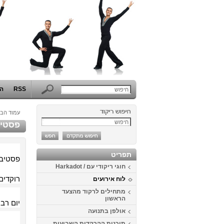
RSS
הפ
עמוד הבי
פסטיב
תפריט
פסטיבל
חוגי ריקודי עם / Harkadot
רוקדים
לוח אירועים
מתחילים לרקוד מהצעד
הראשון
יום רביעי | ח
אולפן בתנועה
תוכנית ההרקדות השבועית