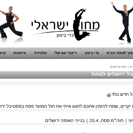
וך לעמוד הבית
גדי ביטון
ריקודי עם שלי
טלוויזיה
עיתונות
קיש
ת
>
לוח אירועים
ל ירושלים למחול
 חדש נולד
 יקרים, שמח להזמין אתכם לחגוג איתי את חול המועד פסח בפסטיבל ירו
וה״מ פסח, 20.4 | בנייני האומה ירושלים