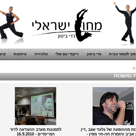
וך לעמוד הבית
גדי ביטון
ריקודי עם שלי
טלוויזיה
עיתונות
קיש
ת
 נמשכות
ות מההופעה של גלעד שגב ,דין
לתמונות מערב ההצדעה לדור
 אביב והזמרת חה-חוי מסין -
המייסדים - 16.9.2010