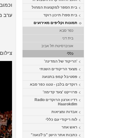
וכמובן 
בית הספר למקצעות המחול
ערב מ
בית ספר/ תיכון רוקד
תמונות וקליפים מאירועים
כפר סבא
בית דני
אוניברסיטת תל אביב
צילום 
כללי
'הריקוד של המדינה'
מצעד הריקודים השנתי
פסטיבל קמפ בתנועה
רוקדים בלבן - טנגו כפר סבא
פרוייקט 'צעד קדימה'
רדיו ארגון הרוקדים Radio
Haarokdim
אבדות ומציאות
לוח ריקודי עם כללי
ראש אחר
כתבות אתר הישן "ביTנועה"