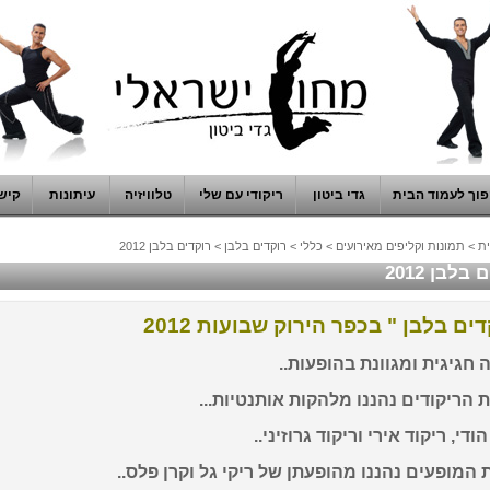
וך לעמוד הבית
גדי ביטון
ריקודי עם שלי
טלוויזיה
עיתונות
קיש
ת
>
תמונות וקליפים מאירועים
>
כללי
>
רוקדים בלבן
>
רוקדים בלבן 2012
בלבן 2012
דים בלבן " בכפר הירוק שבועות 2012
חגיגית ומגוונת בהופעות..
הריקודים נהננו מלהקות אותנטיות...
ודי, ריקוד אירי וריקוד גרוזיני..
המופעים נהננו מהופעתן של ריקי גל וקרן פלס..