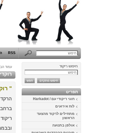
RSS
הפ
עמוד הבי
רוקדים 
" רוק
תפריט
הרקדה 
חוגי ריקודי עם / Harkadot
לוח אירועים
ברחבת 
מתחילים לרקוד מהצעד
הראשון
ריקוד ה
אולפן בתנועה
ובבמת 
תוכנית ההרקדות השבועית