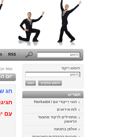
RSS
הפ
עמוד הבי
יום הולדת 2
חג שמ
תפריט
חגיגות יו
חוגי ריקודי עם / Harkadot
לוח אירועים
עם יו
מתחילים לרקוד מהצעד
הראשון
אולפן בתנועה
תוכנית ההרקדות השבועית