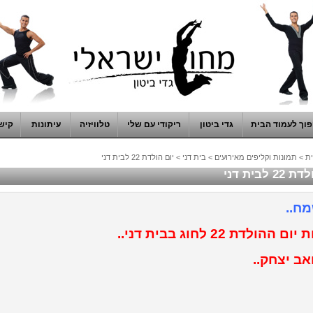
וך לעמוד הבית
גדי ביטון
ריקודי עם שלי
טלוויזיה
עיתונות
קיש
ת
>
תמונות וקליפים מאירועים
>
בית דני
>
יום הולדת 22 לבית דני
2 לבית דני
ח..
ם ההולדת 22 לחוג בבית דני..
אב יצחק..