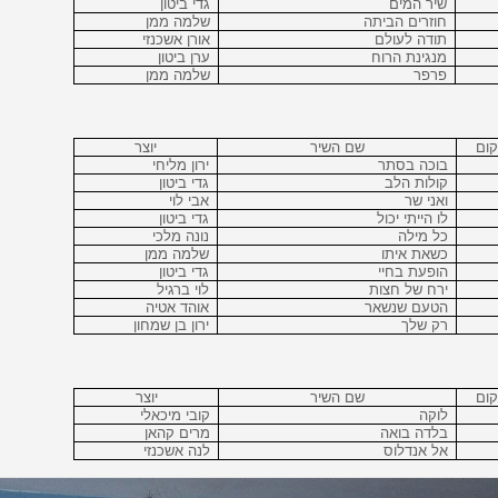
שיר המים
גדי ביטון
חוזרים הביתה
שלמה ממן
תודה לעולם
אורן אשכנזי
מנגינת הרוח
ערן ביטון
פרפר
שלמה ממן
ום
שם השיר
יוצר
בוכה בסתר
ירון מליחי
קולות הלב
גדי ביטון
ואני שר
אבי לוי
לו הייתי יכול
גדי ביטון
כל מילה
נונה מלכי
כשאת איתו
שלמה ממן
הופעת בחיי
גדי ביטון
ירח של חצות
לוי ברגיל
הטעם שנשאר
אוהד אטיה
רק שלך
ירון בן שמחון
ום
שם השיר
יוצר
לוקה
קובי מיכאלי
בלדה בואה
מרים קהאן
אל אנדלוס
לנה אשכנזי