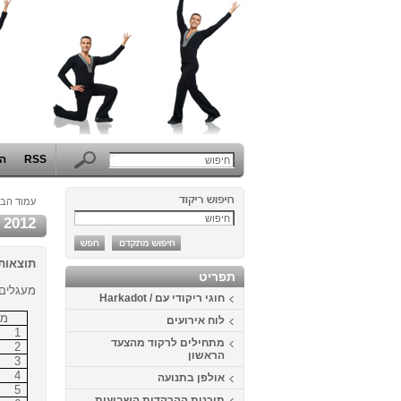
RSS
הפ
עמוד הבי
2012
תוצאות מצעד הריק
תפריט
מעגלים:
חוגי ריקודי עם / Harkadot
מק
לוח אירועים
1
מתחילים לרקוד מהצעד
2
הראשון
3
4
אולפן בתנועה
5
תוכנית ההרקדות השבועית