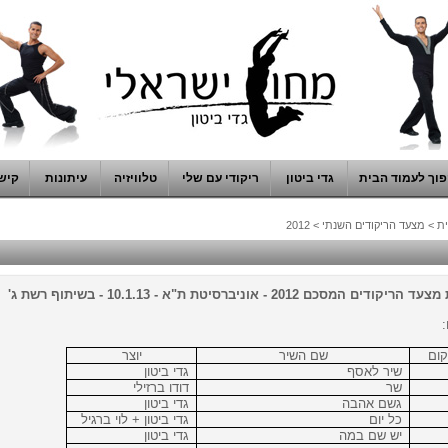
וך לעמוד הבית
גדי ביטון
ריקודי עם שלי
טלוויזיה
עיתונות
קיש
ת
>
מצעד הריקודים השנתי
>
2012
ודים המסכם 2012 - אוניברסיטת ת"א - 10.1.13 - בשיתוף רשת ג'
ום
שם השיר
יוצר
שיר לאסף
גדי ביטון
שר
דודו ברזילי
גשם אהבה
גדי ביטון
כל יום
גדי ביטון + לוי ברגיל
יש שם במה
גדי ביטון