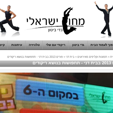
וך לעמוד הבית
גדי ביטון
ריקודי עם שלי
טלוויזיה
עיתונות
קיש
ת
>
תמונות וקליפים מאירועים
>
בית דני
>
פורים 2013 בבית דני - תחפושות בנושא ריקודים
ריקודים