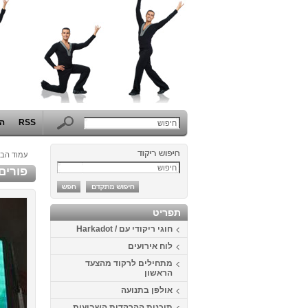
RSS
הפ
עמוד הבי
פורים 2013 בבית דני - תחפושות בנושא 
תפריט
חוגי ריקודי עם / Harkadot
לוח אירועים
מתחילים לרקוד מהצעד
הראשון
אולפן בתנועה
תוכנית ההרקדות השבועית