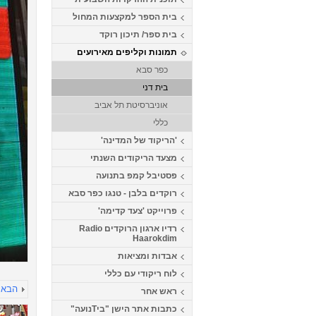
בית הספר למקצעות המחול
בית ספר/ תיכון רוקד
תמונות וקליפים מאירועים
כפר סבא
בית דני
אוניברסיטת תל אביב
כללי
'הריקוד של המדינה'
מצעד הריקודים השנתי
פסטיבל קמפ בתנועה
רוקדים בלבן - טנגו כפר סבא
פרוייקט 'צעד קדימה'
רדיו ארגון הרוקדים Radio
Haarokdim
אבדות ומציאות
לוח ריקודי עם כללי
הבא
ראש אחר
כתבות אתר הישן "ביTנועה"