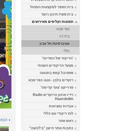
בית הספר למקצעות המחול
בית ספר/ תיכון רוקד
תמונות וקליפים מאירועים
כפר סבא
בית דני
אוניברסיטת תל אביב
כללי
'הריקוד של המדינה'
מצעד הריקודים השנתי
פסטיבל קמפ בתנועה
רוקדים בלבן - טנגו כפר סבא
פרוייקט 'צעד קדימה'
רדיו ארגון הרוקדים Radio
Haarokdim
אבדות ומציאות
לוח ריקודי עם כללי
הבא
ראש אחר
כתבות אתר הישן "ביTנועה"