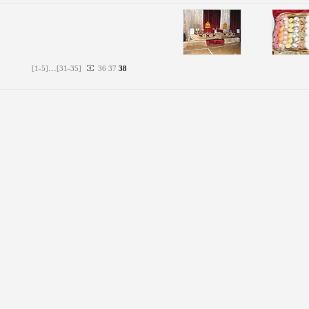
...
[
1
-
5
]
[
31
-
35
]
36
37
38