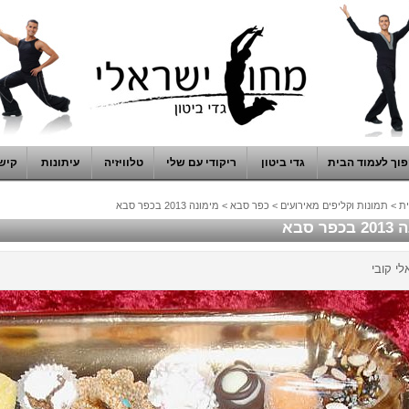
וך לעמוד הבית
גדי ביטון
ריקודי עם שלי
טלוויזיה
עיתונות
קיש
ת
>
תמונות וקליפים מאירועים
>
כפר סבא
>
מימונה 2013 בכפר סבא
ר סבא
לי קובי