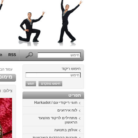
RSS
הפ
עמוד הבי
מימונה 2013 בכפ
צילום: א
תפריט
חוגי ריקודי עם / Harkadot
לוח אירועים
מתחילים לרקוד מהצעד
הראשון
אולפן בתנועה
תוכנית ההרקדות השבועית