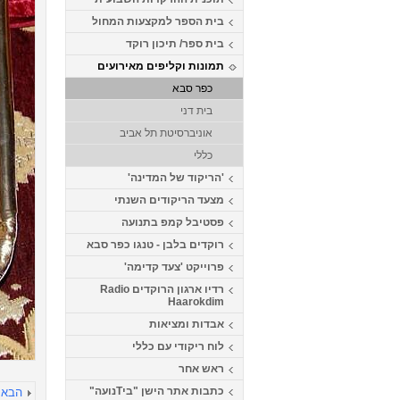
בית הספר למקצעות המחול
בית ספר/ תיכון רוקד
תמונות וקליפים מאירועים
כפר סבא
בית דני
אוניברסיטת תל אביב
כללי
'הריקוד של המדינה'
מצעד הריקודים השנתי
פסטיבל קמפ בתנועה
רוקדים בלבן - טנגו כפר סבא
פרוייקט 'צעד קדימה'
רדיו ארגון הרוקדים Radio
Haarokdim
אבדות ומציאות
לוח ריקודי עם כללי
ראש אחר
כתבות אתר הישן "ביTנועה"
הבא