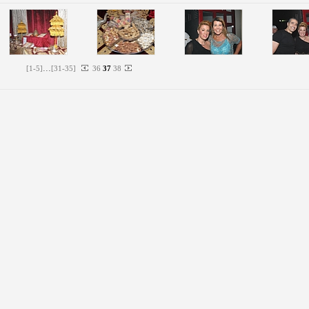
...
[
1
-
5
]
[
31
-
35
]
36
37
38