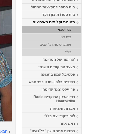
בית הספר למקצעות המחול
בית ספר/ תיכון רוקד
תמונות וקליפים מאירועים
כפר סבא
בית דני
אוניברסיטת תל אביב
כללי
'הריקוד של המדינה'
מצעד הריקודים השנתי
פסטיבל קמפ בתנועה
רוקדים בלבן - טנגו כפר סבא
פרוייקט 'צעד קדימה'
רדיו ארגון הרוקדים Radio
Haarokdim
אבדות ומציאות
לוח ריקודי עם כללי
ראש אחר
כתבות אתר הישן "ביTנועה"
הבא