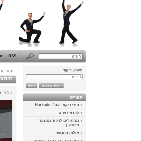
RSS
הפ
עמוד הבי
מימונה 2013 בכפ
צילום: א
תפריט
חוגי ריקודי עם / Harkadot
לוח אירועים
מתחילים לרקוד מהצעד
הראשון
אולפן בתנועה
תוכנית ההרקדות השבועית