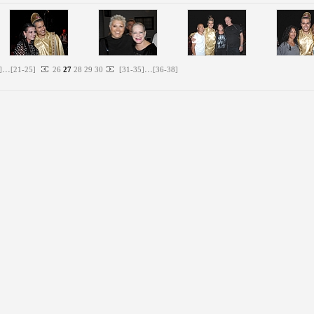
...
...
]
[
21
-
25
]
26
27
28
29
30
[
31
-
35
]
[
36
-
38
]