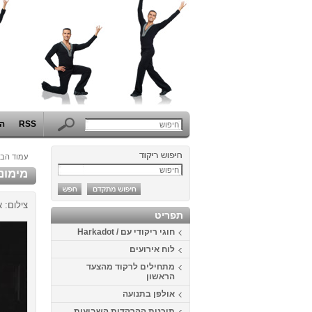
RSS
הפ
עמוד הבי
מימונה 2013 בכפ
צילום: א
תפריט
חוגי ריקודי עם / Harkadot
לוח אירועים
מתחילים לרקוד מהצעד
הראשון
אולפן בתנועה
תוכנית ההרקדות השבועית