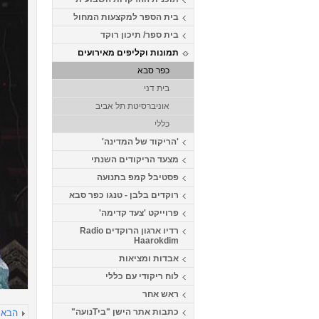
בית הספר למקצעות המחול
בית ספר/ תיכון רוקד
תמונות וקליפים מאירועים
כפר סבא
בית דני
אוניברסיטת תל אביב
כללי
'הריקוד של המדינה'
מצעד הריקודים השנתי
פסטיבל קמפ בתנועה
רוקדים בלבן - טנגו כפר סבא
פרוייקט 'צעד קדימה'
רדיו ארגון הרוקדים Radio
Haarokdim
אבדות ומציאות
לוח ריקודי עם כללי
ראש אחר
כתבות אתר הישן "ביTנועה"
הבא