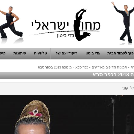
וך לעמוד הבית
גדי ביטון
ריקודי עם שלי
טלוויזיה
עיתונות
קיש
ת
>
תמונות וקליפים מאירועים
>
כפר סבא
>
מימונה 2013 בכפר סבא
ר סבא
לי קובי