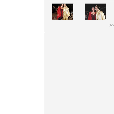
[
1
-
5