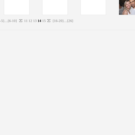
...
...
-
5
]
[
6
-
10
]
11
12
13
14
15
[
16
-
20
]
[
26
]