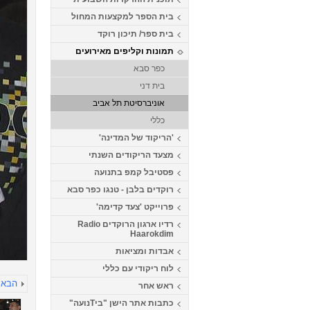
בית הספר למקצעות המחול
בית ספר/ תיכון רוקד
תמונות וקליפים מאירועים
כפר סבא
בית דני
אוניברסיטת תל אביב
כללי
'הריקוד של המדינה'
מצעד הריקודים השנתי
פסטיבל קמפ בתנועה
רוקדים בלבן - טנגו כפר סבא
פרוייקט 'צעד קדימה'
רדיו ארגון הרוקדים Radio
Haarokdim
אבדות ומציאות
לוח ריקודי עם כללי
הבא
ראש אחר
כתבות אתר הישן "ביTנועה"