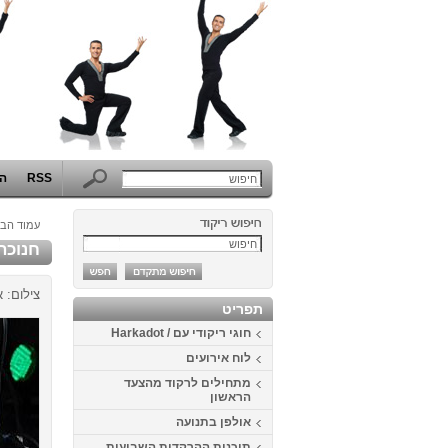
RSS
הפ
עמוד הבי
חנוכה 2013 באוניברסיטה - מארחים את י
צילום: א
תפריט
חוגי ריקודי עם / Harkadot
לוח אירועים
מתחילים לרקוד מהצעד
הראשון
אולפן בתנועה
תוכנית ההרקדות השבועית