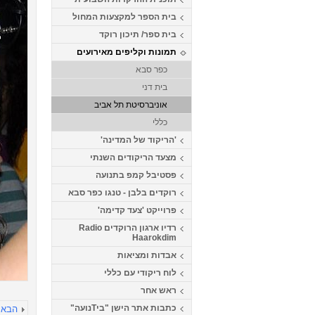
בית הספר למקצעות המחול
בית ספר/ תיכון רוקד
תמונות וקליפים מאירועים
כפר סבא
בית דני
אוניברסיטת תל אביב
כללי
'הריקוד של המדינה'
מצעד הריקודים השנתי
פסטיבל קמפ בתנועה
רוקדים בלבן - טנגו כפר סבא
פרוייקט 'צעד קדימה'
רדיו ארגון הרוקדים Radio
Haarokdim
אבדות ומציאות
לוח ריקודי עם כללי
ראש אחר
כתבות אתר הישן "ביTנועה"
הבא