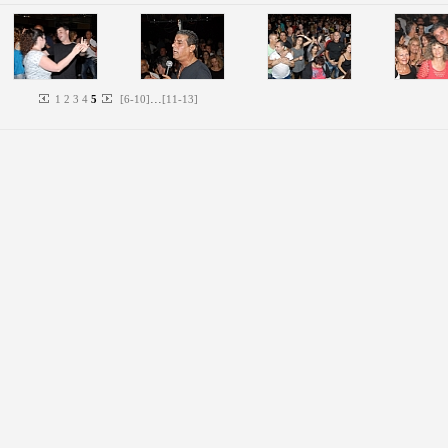
...
1
2
3
4
5
[
6
-
10
]
[
11
-
13
]