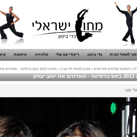
וך לעמוד הבית
גדי ביטון
ריקודי עם שלי
טלוויזיה
עיתונות
קיש
ת
>
תמונות וקליפים מאירועים
>
אוניברסיטת תל אביב
>
חנוכה 2013 באוניברסיטה - מארחים את יואב יצחק
ואב יצחק
לי קובי