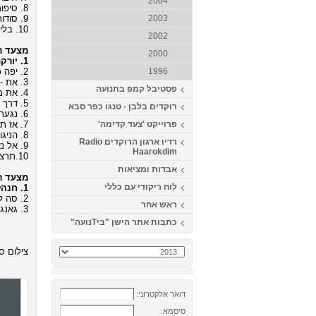
2004
8. סיפור חיי - חיים ישראל (מילים ולחן: אודי דמארי, כוריאוגרפיה: רפי זיו)
9. סודות - קובי אפללו (מילים ולחן: קובי אפללו, כוריאוגרפיה: דודו ברזילי)
2003
10. בלילה - עידן חביב - הפרוייקט של עידן רייכל (מילים ולחן: עידן רייכל, כוריאוגרפיה: גדי ביטון)
2002
מצעד רי
2000
1. יורקת אש - סגיב כהן (מילים ולחן: סגיב כהן, כוריאוגרפיה: גדי ביטון)
2. יפה כלבנה - אביתר בנאי (מילים ולחן: אביתר בנאי, כוריאוגרפיה: גדי ביטון)
1996
3. את - אייל גולן (מילים ולחן: צ'ולי זכאי ואלי קשת, כוריאוגרפיה: ירון בן שמחון)
פסטיבל קמפ בתנועה
4. את מלאך - אילן נורי (מילים ולחן: יקיר גובס ודודו מתנה, כוריאוגרפיה: אבנר נעים)
5. דרך - אביהו שבת (מילים: ינאי רטפן ואביהו שבת, לחן: ניצן קייקוב, כוריאוגרפיה: ירון בן שמחון)
רוקדים בלבן - טנגו כפר סבא
6. נגעת לי בלב - אייל גולן (מילים ולחן: רותם כהן, כוריאוגרפיה: תמיר שלו)
7. אז תרקדי - שמרית ומיכאל גריילסאמר (מילים ולחן: שמרית גריילסאמר, כוריאוגרפיה: גדי ביטון)
פרוייקט 'צעד קדימה'
8. הניגון שלך - אתי אנקרי (מילים ולחן: אתי אנקרי, כוריאוגרפיה: גילה פז)
רדיו ארגון הרוקדים Radio
9. אל נא תלכי - יואב יצחק (מילים: נתי דבח לחן: אריק זנטי, כוריאוגרפיה: גדי ביטון)
Haarokdim
10.תרצי בי - שלומי שבת (מילים: אפרת בוימולד, לחן: שלומי שבת כוריאוגרפיה: אוהד אטיה ולוי ברגיל)
אבדות ומציאות
מצעד רי
לוח ריקודי עם כללי
1. חנהל'ה התבלבלה - גלעד שגב ומטבוחה פרוגקט (מילים: נתן אלתרמן, לחן: עממי, כוריאוגרפיה: ירון אלפסי)
2. סה לה וי - Khaled (מילים ולחן: לועזי, כוריאוגרפיה: אבי לוי)
ראש אחר
3. גאנגם סטייל - PSY(מילים ולחן: לועזי, כוריאוגרפיה: דדה לוסקי)
כתבות אתר הישן "ביTנועה"
צילום סט
דואר אלקטרוני:
סיסמא: