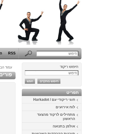
RSS
הפ
עמוד הבי
פורים 2014 בבית דני - תחרות התחפושות ה
תפריט
חוגי ריקודי עם / Harkadot
לוח אירועים
מתחילים לרקוד מהצעד
הראשון
אולפן בתנועה
תוכנית ההרקדות השבועית