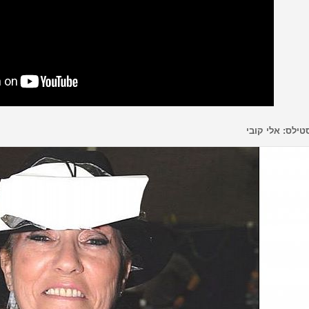
טילס: אלי קובי