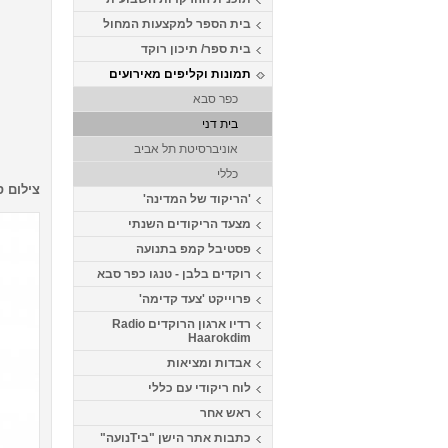
בית הספר למקצעות המחול
בית ספר/ תיכון רוקד
תמונות וקליפים מאירועים
כפר סבא
בית דני
אוניברסיטת תל אביב
כללי
צילום ס
'הריקוד של המדינה'
מצעד הריקודים השנתי
פסטיבל קמפ בתנועה
רוקדים בלבן - טנגו כפר סבא
פרוייקט 'צעד קדימה'
רדיו ארגון הרוקדים Radio
Haarokdim
אבדות ומציאות
לוח ריקודי עם כללי
ראש אחר
כתבות אתר הישן "ביTנועה"