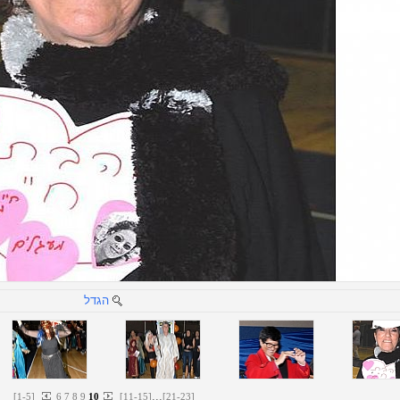
הגדל
...
[
1
-
5
]
6
7
8
9
10
[
11
-
15
]
[
21
-
23
]