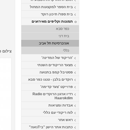
בית הספר למקצעות המחול
בית ספר/ תיכון רוקד
תמונות וקליפים מאירועים
כפר סבא
בית דני
אוניברסיטת תל אביב
כללי
צילום ס
'הריקוד של המדינה'
מצעד הריקודים השנתי
פסטיבל קמפ בתנועה
רוקדים בלבן - טנגו כפר סבא
פרוייקט 'צעד קדימה'
רדיו ארגון הרוקדים Radio
Haarokdim
אבדות ומציאות
לוח ריקודי עם כללי
ראש אחר
כתבות אתר הישן "ביTנועה"