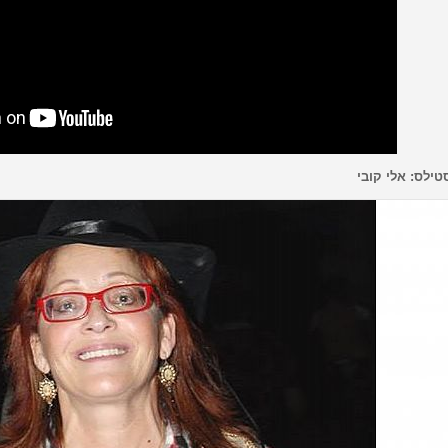
טילס: אלי קובי