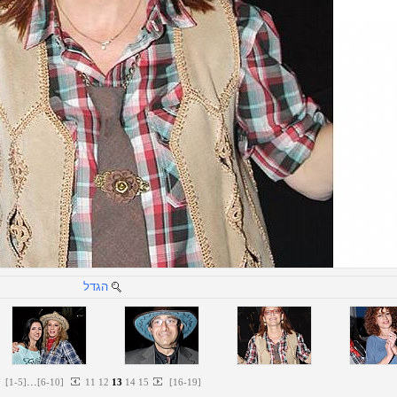
הגדל
...
[
1
-
5
]
[
6
-
10
]
11
12
13
14
15
[
16
-
19
]