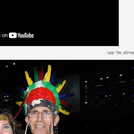
טילס: אלי קובי