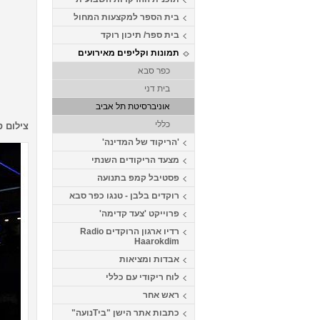
בית הספר למקצעות המחול
בית ספר/ תיכון רוקד
תמונות וקליפים מאירועים
כפר סבא
בית דני
אוניברסיטת תל אביב
כללי
צילום ס
'הריקוד של המדינה'
מצעד הריקודים השנתי
פסטיבל קמפ בתנועה
רוקדים בלבן - טנגו כפר סבא
פרוייקט 'צעד קדימה'
רדיו ארגון הרוקדים Radio
Haarokdim
אבדות ומציאות
לוח ריקודי עם כללי
ראש אחר
כתבות אתר הישן "ביTנועה"