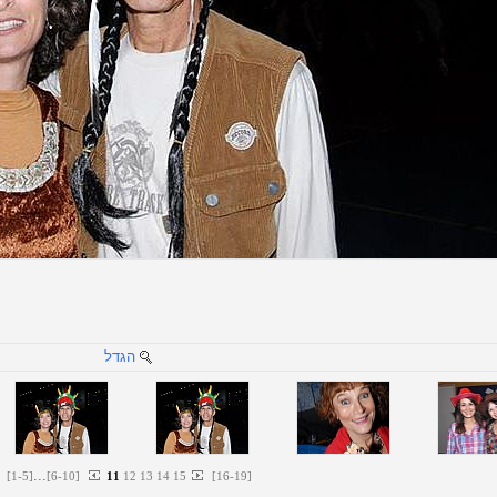
הגדל
...
[
1
-
5
]
[
6
-
10
]
11
12
13
14
15
[
16
-
19
]