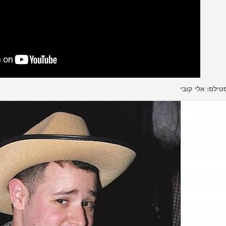
טילס: אלי קובי