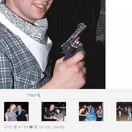
הגדל
...
[
1
-
5
]
6
7
8
9
10
[
11
-
15
]
[
16
-
19
]