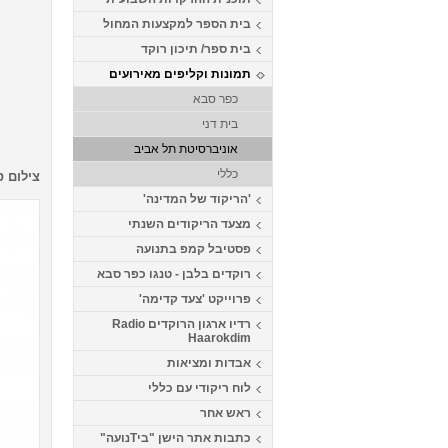
בית הספר למקצעות המחול
בית ספר/ תיכון רוקד
תמונות וקליפים מאירועים
כפר סבא
בית דני
אוניברסיטת תל אביב
כללי
צילום ס
'הריקוד של המדינה'
מצעד הריקודים השנתי
פסטיבל קמפ בתנועה
רוקדים בלבן - טנגו כפר סבא
פרוייקט 'צעד קדימה'
רדיו ארגון הרוקדים Radio
Haarokdim
אבדות ומציאות
לוח ריקודי עם כללי
ראש אחר
כתבות אתר הישן "ביTנועה"