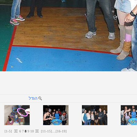
הגדל
...
[
1
-
5
]
6
7
8
9
10
[
11
-
15
]
[
16
-
19
]