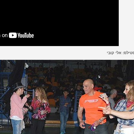
טילס: אלי קובי