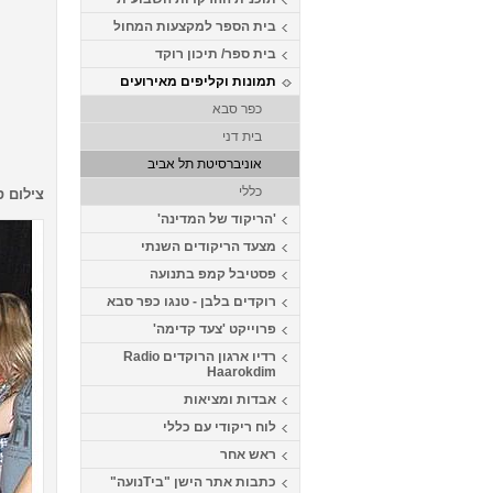
בית הספר למקצעות המחול
בית ספר/ תיכון רוקד
תמונות וקליפים מאירועים
כפר סבא
בית דני
אוניברסיטת תל אביב
כללי
צילום ס
'הריקוד של המדינה'
מצעד הריקודים השנתי
פסטיבל קמפ בתנועה
רוקדים בלבן - טנגו כפר סבא
פרוייקט 'צעד קדימה'
רדיו ארגון הרוקדים Radio
Haarokdim
אבדות ומציאות
לוח ריקודי עם כללי
ראש אחר
כתבות אתר הישן "ביTנועה"