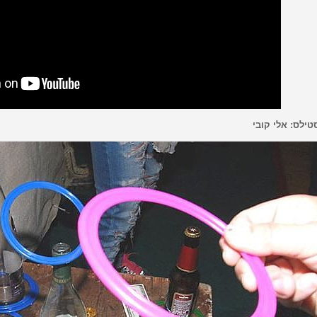
טילס: אלי קובי