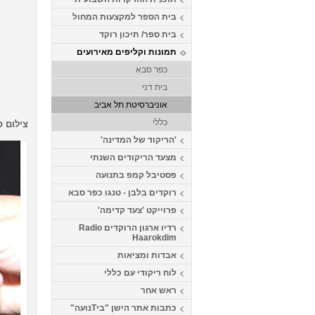
בית הספר למקצעות המחול
בית ספר/ תיכון רוקד
תמונות וקליפים מאירועים
כפר סבא
בית דני
אוניברסיטת תל אביב
כללי
צילום ס
'הריקוד של המדינה'
מצעד הריקודים השנתי
פסטיבל קמפ בתנועה
רוקדים בלבן - טנגו כפר סבא
פרוייקט 'צעד קדימה'
רדיו ארגון הרוקדים Radio
Haarokdim
אבדות ומציאות
לוח ריקודי עם כללי
ראש אחר
כתבות אתר הישן "ביTנועה"