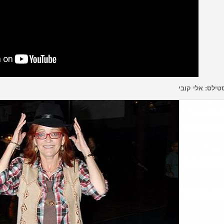
טילס: אלי קובי