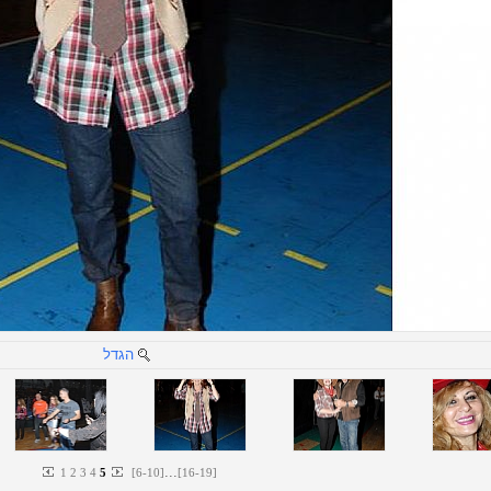
הגדל
...
1
2
3
4
5
[
6
-
10
]
[
16
-
19
]