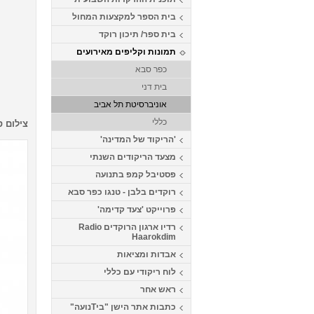
בית הספר למקצעות המחול
בית ספר/ תיכון רוקד
תמונות וקליפים מאירועים
כפר סבא
בית דני
אוניברסיטת תל אביב
כללי
צילום ס
'הריקוד של המדינה'
מצעד הריקודים השנתי
פסטיבל קמפ בתנועה
רוקדים בלבן - טנגו כפר סבא
פרוייקט 'צעד קדימה'
רדיו ארגון הרוקדים Radio
Haarokdim
אבדות ומציאות
לוח ריקודי עם כללי
ראש אחר
כתבות אתר הישן "ביTנועה"