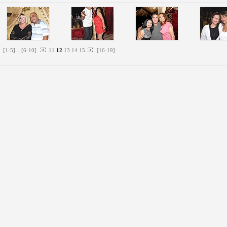
...
[
1
-
5
]
[
6
-
10
]
11
12
13
14
15
[
16
-
19
]