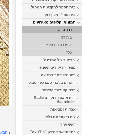
בית הספר למקצעות המחול
בית ספר/ תיכון רוקד
תמונות וקליפים מאירועים
כפר סבא
בית דני
אוניברסיטת תל אביב
כללי
'הריקוד של המדינה'
מצעד הריקודים השנתי
פסטיבל קמפ בתנועה
רוקדים בלבן - טנגו כפר סבא
פרוייקט 'צעד קדימה'
רדיו ארגון הרוקדים Radio
Haarokdim
אבדות ומציאות
לוח ריקודי עם כללי
ראש אחר
כתבות אתר הישן "ביTנועה"
הבא