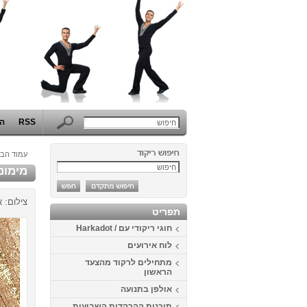
RSS
הפ
עמוד הבי
מימונה 2014 בכפ
צילום: א
תפריט
חוגי ריקודי עם / Harkadot
לוח אירועים
מתחילים לרקוד מהצעד
הראשון
אולפן בתנועה
תוכנית ההרקדות השבועית