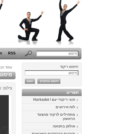
RSS
הפ
עמוד הבי
מימונה 2014 בכפ
צילום: א
תפריט
חוגי ריקודי עם / Harkadot
לוח אירועים
מתחילים לרקוד מהצעד
הראשון
אולפן בתנועה
תוכנית ההרקדות השבועית