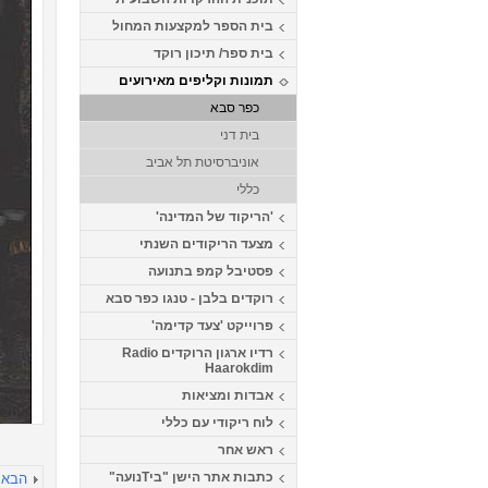
בית הספר למקצעות המחול
בית ספר/ תיכון רוקד
תמונות וקליפים מאירועים
כפר סבא
בית דני
אוניברסיטת תל אביב
כללי
'הריקוד של המדינה'
מצעד הריקודים השנתי
פסטיבל קמפ בתנועה
רוקדים בלבן - טנגו כפר סבא
פרוייקט 'צעד קדימה'
רדיו ארגון הרוקדים Radio
Haarokdim
אבדות ומציאות
לוח ריקודי עם כללי
ראש אחר
כתבות אתר הישן "ביTנועה"
הבא