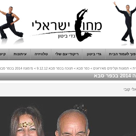
וך לעמוד הבית
גדי ביטון
ריקודי עם שלי
טלוויזיה
עיתונות
קיש
ת
>
תמונות וקליפים מאירועים
>
כפר סבא
>
חנוכה בכפר סבא 9.12.12
>
מימונה 2014 בכפר סבא
ר סבא
לי קובי