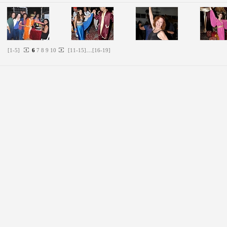
...
[
1
-
5
]
6
7
8
9
10
[
11
-
15
]
[
16
-
19
]