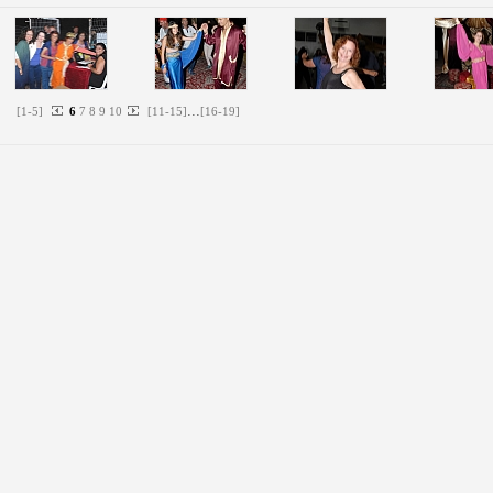
...
[
1
-
5
]
6
7
8
9
10
[
11
-
15
]
[
16
-
19
]