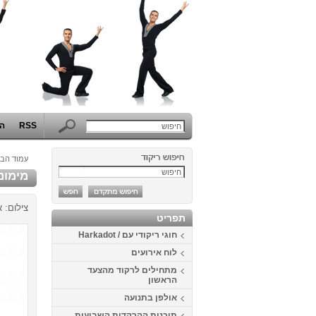
RSS
הפ
עמוד הבי
מימונה 2014 בכפ
צילום: א
תפריט
חוגי ריקודי עם / Harkadot
לוח אירועים
מתחילים לרקוד מהצעד
הראשון
אולפן בתנועה
תוכנית ההרקדות השבועית