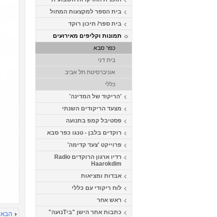
בית הספר למקצעות המחול
בית ספר/ תיכון רוקד
תמונות וקליפים מאירועים
כפר סבא
בית דני
אוניברסיטת תל אביב
כללי
'הריקוד של המדינה'
מצעד הריקודים השנתי
פסטיבל קמפ בתנועה
רוקדים בלבן - טנגו כפר סבא
פרוייקט 'צעד קדימה'
רדיו ארגון הרוקדים Radio
Haarokdim
אבדות ומציאות
לוח ריקודי עם כללי
ראש אחר
כתבות אתר הישן "ביTנועה"
הבא