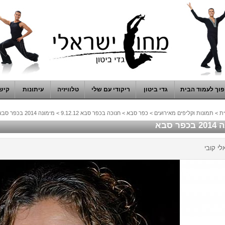
וך לעמוד הבית
גדי ביטון
ריקודי עם שלי
טלוויזיה
עיתונות
קיש
ת
>
תמונות וקליפים מאירועים
>
כפר סבא
>
חנוכה בכפר סבא 9.12.12
>
מימונה 2014 בכפר סבא
ר סבא
לי קובי