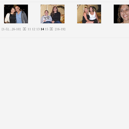
...
[
1
-
5
]
[
6
-
10
]
11
12
13
14
15
[
16
-
19
]