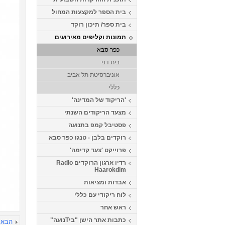
בית הספר למקצעות המחול
בית ספר/ תיכון רוקד
תמונות וקליפים מאירועים
כפר סבא
בית דני
אוניברסיטת תל אביב
כללי
'הריקוד של המדינה'
מצעד הריקודים השנתי
פסטיבל קמפ בתנועה
רוקדים בלבן - טנגו כפר סבא
פרוייקט 'צעד קדימה'
רדיו ארגון הרוקדים Radio
Haarokdim
אבדות ומציאות
לוח ריקודי עם כללי
ראש אחר
כתבות אתר הישן "ביTנועה"
הבא