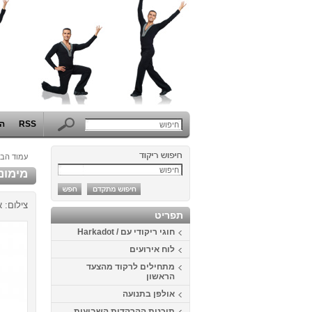
RSS
הפ
עמוד הבי
מימונה 2014 בכפ
צילום: א
תפריט
חוגי ריקודי עם / Harkadot
לוח אירועים
מתחילים לרקוד מהצעד
הראשון
אולפן בתנועה
תוכנית ההרקדות השבועית