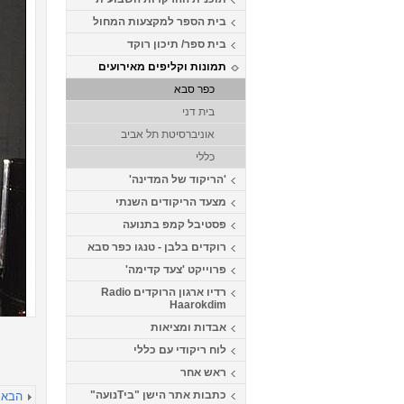
בית הספר למקצעות המחול
בית ספר/ תיכון רוקד
תמונות וקליפים מאירועים
כפר סבא
בית דני
אוניברסיטת תל אביב
כללי
'הריקוד של המדינה'
מצעד הריקודים השנתי
פסטיבל קמפ בתנועה
רוקדים בלבן - טנגו כפר סבא
פרוייקט 'צעד קדימה'
רדיו ארגון הרוקדים Radio
Haarokdim
אבדות ומציאות
לוח ריקודי עם כללי
ראש אחר
כתבות אתר הישן "ביTנועה"
הבא