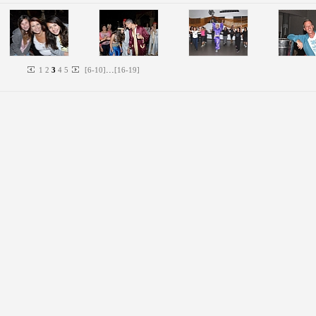
...
1
2
3
4
5
[
6
-
10
]
[
16
-
19
]