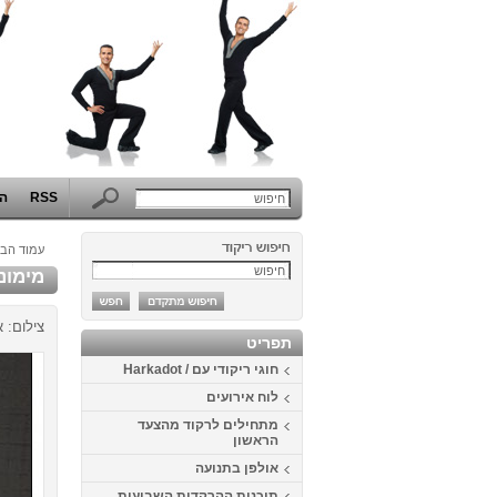
RSS
הפ
עמוד הבי
מימונה 2014 בכפ
צילום: א
תפריט
חוגי ריקודי עם / Harkadot
לוח אירועים
מתחילים לרקוד מהצעד
הראשון
אולפן בתנועה
תוכנית ההרקדות השבועית