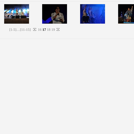
...
[
1
-
5
]
[
11
-
15
]
16
17
18
19