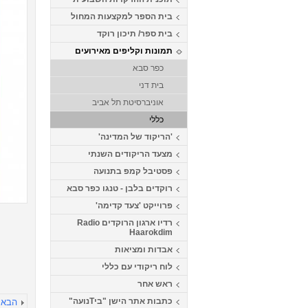
בית הספר למקצעות המחול
בית ספר/ תיכון רוקד
תמונות וקליפים מאירועים
כפר סבא
בית דני
אוניברסיטת תל אביב
כללי
'הריקוד של המדינה'
מצעד הריקודים השנתי
פסטיבל קמפ בתנועה
רוקדים בלבן - טנגו כפר סבא
פרוייקט 'צעד קדימה'
רדיו ארגון הרוקדים Radio
Haarokdim
אבדות ומציאות
לוח ריקודי עם כללי
ראש אחר
כתבות אתר הישן "ביTנועה"
הבא