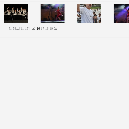
...
[
1
-
5
]
[
11
-
15
]
16
17
18
19