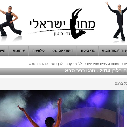
וך לעמוד הבית
גדי ביטון
ריקודי עם שלי
טלוויזיה
עיתונות
קיש
ת
>
תמונות וקליפים מאירועים
>
כללי
>
רוקדים בלבן 2014 - טנגו כפר סבא
201 - טנגו כפר סבא
גל ברנס