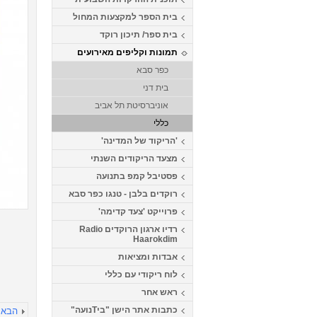
בית הספר למקצעות המחול
בית ספר/ תיכון רוקד
תמונות וקליפים מאירועים
כפר סבא
בית דני
אוניברסיטת תל אביב
כללי
'הריקוד של המדינה'
מצעד הריקודים השנתי
פסטיבל קמפ בתנועה
רוקדים בלבן - טנגו כפר סבא
פרוייקט 'צעד קדימה'
רדיו ארגון הרוקדים Radio
Haarokdim
אבדות ומציאות
לוח ריקודי עם כללי
ראש אחר
כתבות אתר הישן "ביTנועה"
הבא