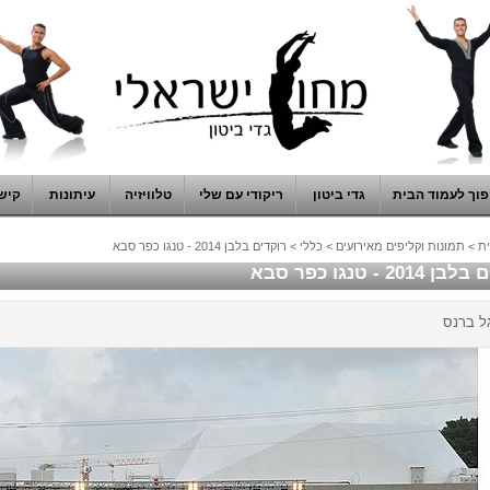
וך לעמוד הבית
גדי ביטון
ריקודי עם שלי
טלוויזיה
עיתונות
קיש
ת
>
תמונות וקליפים מאירועים
>
כללי
>
רוקדים בלבן 2014 - טנגו כפר סבא
201 - טנגו כפר סבא
גל ברנס