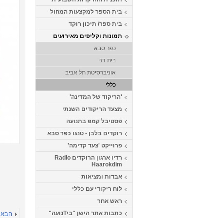
בית הספר למקצעות המחול
בית ספר/ תיכון רוקד
תמונות וקליפים מאירועים
כפר סבא
בית דני
אוניברסיטת תל אביב
כללי
'הריקוד של המדינה'
מצעד הריקודים השנתי
פסטיבל קמפ בתנועה
רוקדים בלבן - טנגו כפר סבא
פרוייקט 'צעד קדימה'
רדיו ארגון הרוקדים Radio
Haarokdim
אבדות ומציאות
לוח ריקודי עם כללי
ראש אחר
כתבות אתר הישן "ביTנועה"
הבא