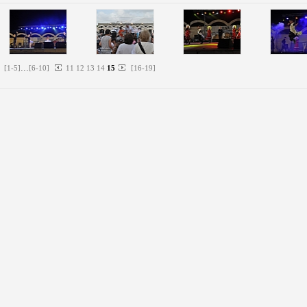
...
[
1
-
5
]
[
6
-
10
]
11
12
13
14
15
[
16
-
19
]