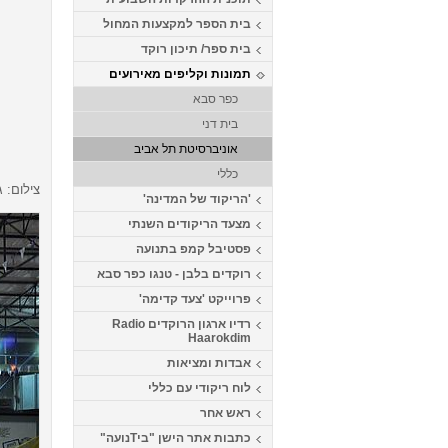
בית הספר למקצעות המחול
בית ספר/ תיכון רוקד
תמונות וקליפים מאירועים
כפר סבא
בית דני
אוניברסיטת תל אביב
כללי
צילום: 
'הריקוד של המדינה'
מצעד הריקודים השנתי
פסטיבל קמפ בתנועה
רוקדים בלבן - טנגו כפר סבא
פרוייקט 'צעד קדימה'
רדיו ארגון הרוקדים Radio
Haarokdim
אבדות ומציאות
לוח ריקודי עם כללי
ראש אחר
כתבות אתר הישן "ביTנועה"