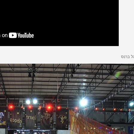
גל ברנס