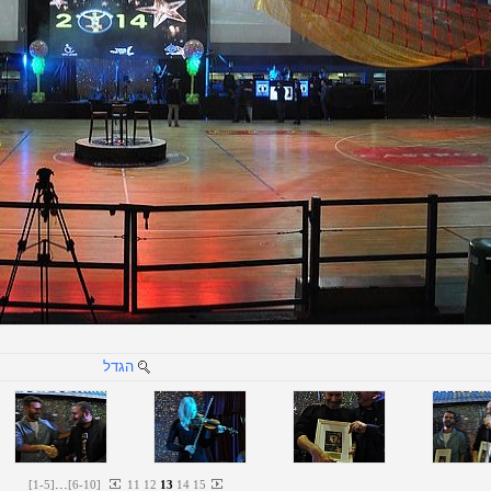
הגדל
...
[
1
-
5
]
[
6
-
10
]
11
12
13
14
15