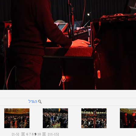
הגדל
[
1
-
5
]
6
7
8
9
10
[
11
-
15
]