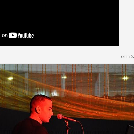
גל ברנס