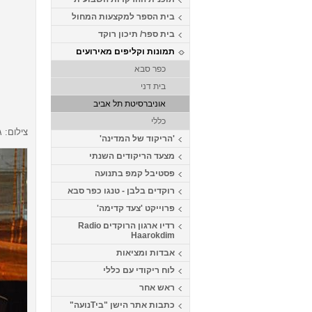
בית הספר למקצעות המחול
בית ספר/ תיכון רוקד
תמונות וקליפים מאירועים
כפר סבא
בית דני
אוניברסיטת תל אביב
כללי
צילום: 
'הריקוד של המדינה'
מצעד הריקודים השנתי
פסטיבל קמפ בתנועה
רוקדים בלבן - טנגו כפר סבא
פרוייקט 'צעד קדימה'
רדיו ארגון הרוקדים Radio
Haarokdim
אבדות ומציאות
לוח ריקודי עם כללי
ראש אחר
כתבות אתר הישן "ביTנועה"